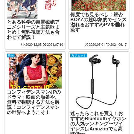
何度でも見るべし！銀杏
BOYZの超印象的でセンス
とある科学の超電磁砲ア
溢れるおすすめPVを垂れ
ニメシリーズと主題歌ま
流す
とめ！無料視聴方法も合
わせて解説！
2020.12.05
2021.07.10
2020.05.01
2021.06.17
映画
ガジェット
コンフィデンスマンJPの
ドラマ・映画の順番や、
無料で視聴する方法を解
説！コンフィデンスマン
の世界へようこそ！
迷ったらこれを買え！お
すすめBluetoothイヤホン
の人気ランキング〜ワイ
ヤレスはAmazonでも高
評価〜