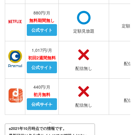
880円/月
無料期間無し
定額見
公式サイト
定額見放題
1,017円/月
初回2週間無料
配信
公式サイト
配信無し
440円/月
初月無料
配信
公式サイト
配信無し
※2021年10月時点での情報です。