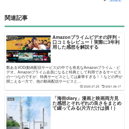
関連記事
Amazonプライムビデオの評判・
アニメ
口コミをレビュー！実際に3年利
用した感想を解説する
数あるVOD(動画配信サービス)の中でも有名なAmazonプライム・ビ
デオ。Amazonプライム会員になると特典として利用できるサービス
の一つなのですが、特典サービスとしては豪華すぎる！！などの声が
聞こえる一方で、他の動画配信サービスと...
2020.07.25
2021.06.17
「海街diary」漫画と映画両方見
映画
た感想とそれぞれの良さをまとめ
て綴ってみる(片方だけは損！)