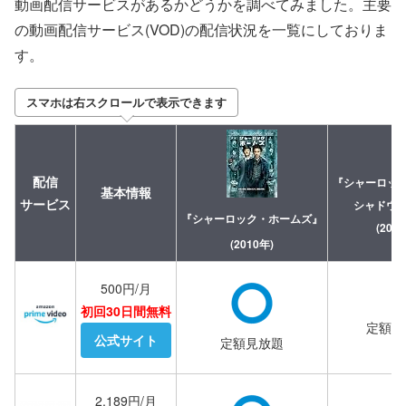
動画配信サービスがあるかどうかを調べてみました。主要
の動画配信サービス(VOD)の配信状況を一覧にしておりま
す。
スマホは右スクロールで表示できます
配信
『シャーロッ
基本情報
サービス
シャドウ 
『シャーロック・ホームズ』
(201
(2010年)
500円/月
初回30日間無料
定額見
公式サイト
定額見放題
2,189円/月