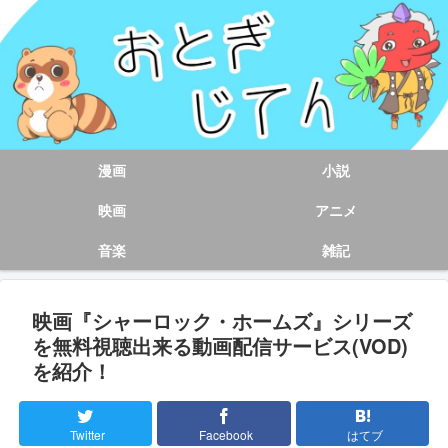
漫画
小説
映画
アニメ
音楽
雑記
映画『シャーロック・ホームズ』シリーズ
を無料視聴出来る動画配信サービス(VOD)
を紹介！
Twitter
Facebook
はてブ