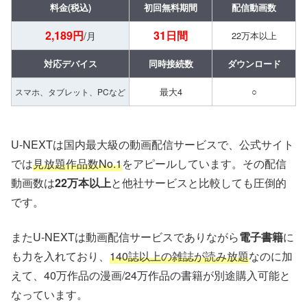
料金(税込)
初回無料期間
配信動画数
2,189円
31日間
/月
22万本以上
対応デバイス
同時接続数
ダウンロード
最大4
○
スマホ、タブレット、PCなど
U-NEXTは国内最大級の動画配信サービスで、公式サイト
では
見放題作品数No.1
をアピールしています。その配信
動画数は
22万本以上
と他社サービスと比較しても圧倒的
です。
またU-NEXTは動画配信サービスでありながら
電子書籍
に
も力を入れており、
140誌以上の雑誌が読み放題
なのに加
えて、40万作品の漫画/24万作品の書籍が別途購入可能と
なっています。