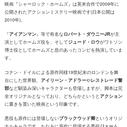
映画『シャーロック・ホームズ』は英米合作で2009年に
公開されたアクションミステリー映画です(日本公開は
2010年)。
『
アイアンマン
』等で有名な
ロバート・ダウニーJR
が主
演としてホームズ役を、そして
ジュード・ロウ
がワトソン
博士役としてホームズと息のあったコンビを熱演していま
す。
コナン・ドイルによる原作同様19世紀末のロンドンを舞
台にした世界観、
アイリーン・アドラー
や
レストレード警
部
など馴染み深いキャラクターも登場しますが、脚本は完
全オリジナルとなっており、どちらかというと
アクション
に重きを置いた映画という印象です。
悪役も原作には登場しない
ブラックウッド卿
というオリジ
ナルキャラです。ちなみに原作に登場する悪役
ジェーム