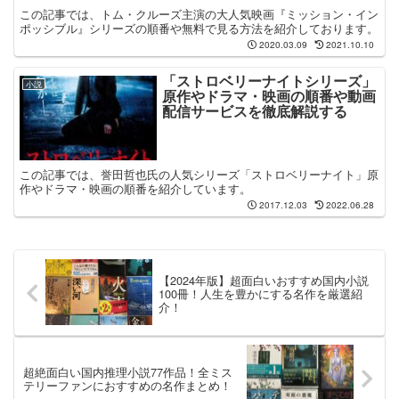
この記事では、トム・クルーズ主演の大人気映画『ミッション・イン
ポッシブル』シリーズの順番や無料で見る方法を紹介しております。
2020.03.09
2021.10.10
「ストロベリーナイトシリーズ」
小説
原作やドラマ・映画の順番や動画
配信サービスを徹底解説する
この記事では、誉田哲也氏の人気シリーズ「ストロベリーナイト」原
作やドラマ・映画の順番を紹介しています。
2017.12.03
2022.06.28
【2024年版】超面白いおすすめ国内小説
100冊！人生を豊かにする名作を厳選紹
介！
超絶面白い国内推理小説77作品！全ミス
テリーファンにおすすめの名作まとめ！