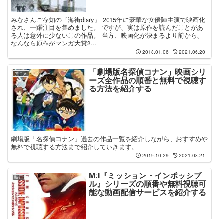
みなさんご存知の『海街diary』 2015年に豪華な女優陣主演で映画化
され、一躍注目を集めました。 ですが、実は原作を読んだことがあ
る人は意外に少ないこの作品。 当方、映画化が決まるより前から、
なんなら原作がマンガ大賞2...
2018.01.06
2021.06.20
「劇場版名探偵コナン」映画シリ
アニメ
ーズ全作品の順番と無料で視聴す
る方法を紹介する
劇場版「名探偵コナン」過去の作品一覧を紹介しながら、おすすめや
無料で視聴する方法まで紹介していきます。
2019.10.29
2021.08.21
M:I『ミッション・インポッシブ
映画
ル』シリーズの順番や無料視聴可
能な動画配信サービスを紹介する