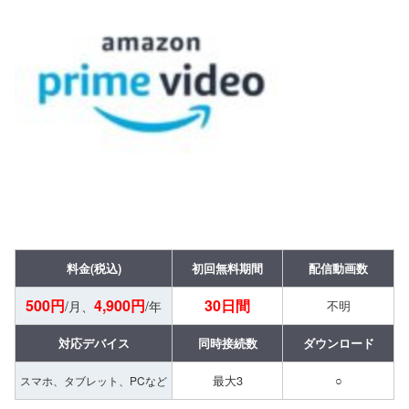
料金(税込)
初回無料期間
配信動画数
500円
4,900円
30日間
/月、
/年
不明
対応デバイス
同時接続数
ダウンロード
最大3
○
スマホ、タブレット、PCなど