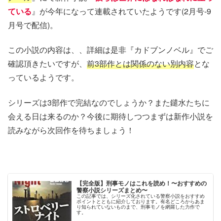
ている
』が今年になって連載されていたようです(2月号-9
月号で配信)。
この小説の内容は、、詳細は是非『カドブンノベル』でご
確認頂きたいですが、
前3部作とは関係のない別内容
とな
っているようです。
シリーズは3部作で完結なのでしょうか？また鑓水たちに
会える日は来るのか？今後に期待しつつまずは新作小説を
読みながら次回作を待ちましょう！
【完全版】刑事モノはこれを読め！〜おすすめの
警察小説シリーズまとめ〜
この記事では、シリーズ化されている警察小説をおすすめ
ポイントとともに紹介しております。有名どころからあま
り知られていないものまで、刑事モノを網羅した力作で
す。