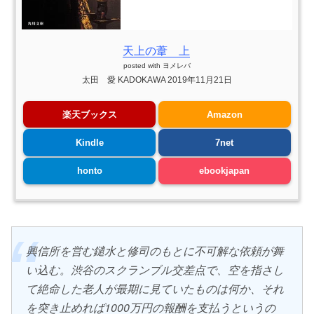
天上の葦 上
posted with
ヨメレバ
太田 愛 KADOKAWA 2019年11月21日
楽天ブックス
Amazon
Kindle
7net
honto
ebookjapan
興信所を営む鑓水と修司のもとに不可解な依頼が舞
い込む。渋谷のスクランブル交差点で、空を指さし
て絶命した老人が最期に見ていたものは何か、それ
を突き止めれば1000万円の報酬を支払うというの