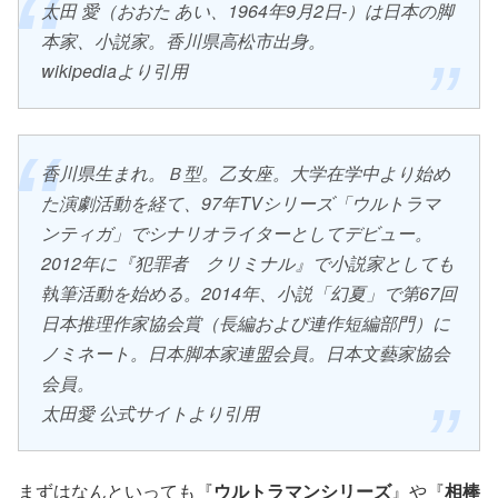
太田 愛（おおた あい、1964年9月2日-）は日本の脚
本家、小説家。香川県高松市出身。
wikipediaより引用
香川県生まれ。Ｂ型。乙女座。大学在学中より始め
た演劇活動を経て、97年TVシリーズ「ウルトラマ
ンティガ」でシナリオライターとしてデビュー。
2012年に『犯罪者 クリミナル』で小説家としても
執筆活動を始める。2014年、小説「幻夏」で第67回
日本推理作家協会賞（長編および連作短編部門）に
ノミネート。日本脚本家連盟会員。日本文藝家協会
会員。
太田愛 公式サイトより引用
まずはなんといっても『
ウルトラマンシリーズ
』や『
相棒