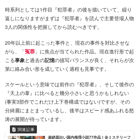
時系列としては1作目『犯罪者』の後を描いていて、繰り
返しになりますがまずは『犯罪者』を読んで主要登場人物
3人の関係性を把握してから読むべきです。
20年以上前に起こった事件と、現在の事件を対比させな
がら、「
冤罪
」に焦点が当てられた作品。現在進行形で起
こる
事象
と過去の
記憶
の描写バランスが良く、それらが次
第に絡み合い形を成していく過程も見事です。
スケールという意味では前作の『犯罪者』、そして後作の
『天上の葦』に比べると幾分小さいと思うかもしれない
(事実3部作でこれだけ上下巻構成ではない)ですが、その
分綺麗にまとまっているし、後半はスピード感あふれる怒
涛の展開が待っています。
超絶面白い国内推理小説77作品！全ミステリーフ