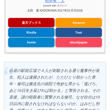
犯罪者 上
posted with
ヨメレバ
太田 愛 KADOKAWA 2017年01月25日頃
楽天ブックス
Amazon
Kindle
7net
honto
ebookjapan
白昼の駅前広場で４人が刺殺される通り魔事件が発
生。犯人は逮捕されたが、ただひとり助かった青
年・修司は搬送先の病院で奇妙な男から「逃げろ。
あと10日生き延びれば助かる」と警告される。その
直後、謎の暗殺者に襲撃される修司。なぜ自分は10
日以内に殺されなければならないのか。はみだし刑