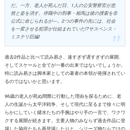
だ。一方、老人が死んだ日、1人の公安警察官が忽
然と姿を消す。停職中の刑事・相馬は彼の捜索を非
公式に命じられるが―。2つの事件の先には、社会
を一変させる犯罪が仕組まれていた!?サスペンス・
ミステリ巨編!
過去2作品と比べて読み易さ、速すぎず遅すぎずの展開、
そしてスケールと全てが一番の出来ではないでしょうか。
特に読み易さは脚本家としての著者の本領が発揮されてい
るのではないかと思います。
96歳の老人が死ぬ間際に行動した理由を探るために、老
人の生誕から太平洋戦争、そして現代に至るまで徐々に明
らかにしていく鑓水たちの手腕はやり手の一言で、ワクワ
クする展開が続きます。主要人物のみならず過去作品に登
場した脇役たちも再登場したりと、シリーズ物ならではの