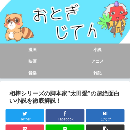
漫画
小説
映画
アニメ
音楽
雑記
相棒シリーズの脚本家”太田愛”の超絶面白
い小説を徹底解説！
Twitter
Facebook
はてブ