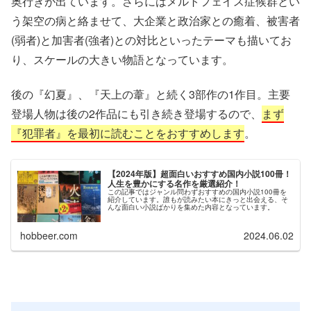
奥行きが出ています。さらにはメルトフェイス症候群とい
う架空の病と絡ませて、大企業と政治家との癒着、被害者
(弱者)と加害者(強者)との対比といったテーマも描いてお
り、スケールの大きい物語となっています。
後の『幻夏』、『天上の葦』と続く3部作の1作目。主要
登場人物は後の2作品にも引き続き登場するので、
まず
『犯罪者』を最初に読むことをおすすめします
。
【2024年版】超面白いおすすめ国内小説100冊！
人生を豊かにする名作を厳選紹介！
この記事ではジャンル問わずおすすめの国内小説100冊を
紹介しています。誰もが読みたい本にきっと出会える、そ
んな面白い小説ばかりを集めた内容となっています。
hobbeer.com
2024.06.02