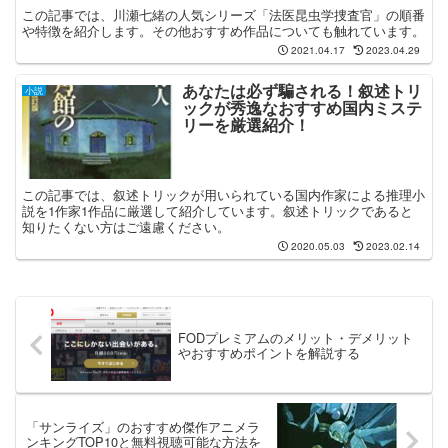
この記事では、川瀬七緒の人気シリーズ「法医昆虫学捜査官」の順番
や特徴を紹介します。その他おすすめ作品についても触れています。
2021.04.17
2023.04.29
あなたは必ず騙される！叙述トリ
小説
ックが秀逸なおすすめ国内ミステ
リーを厳選紹介！
この記事では、叙述トリックが用いられている国内作家による推理小
説を1作家1作品に厳選して紹介しています。叙述トリックであると
知りたくない方はご遠慮ください。
2020.05.03
2023.02.14
FODプレミアムのメリット・デメリット
やおすすめポイントを解説する
「サンライズ」のおすすめ傑作アニメラ
ンキングTOP10と無料視聴可能な方法を