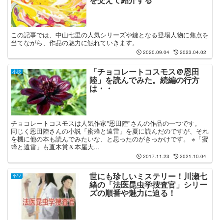
この記事では、中山七里の人気シリーズや鍵となる登場人物に焦点を
当てながら、作品の魅力に触れていきます。
2020.09.04
2023.04.02
「チョコレートコスモス＠恩田
小説
陸」を読んでみた。続編の行方
は・・
チョコレートコスモスは人気作家"恩田陸"さんの作品の一つです。
同じく恩田陸さんの小説「蜜蜂と遠雷」を夏に読んだのですが、それ
を機に他の本も読んでみたいな、と思ったのがきっかけです。 ※「蜜
蜂と遠雷」も直木賞＆本屋大...
2017.11.23
2021.10.04
世にも珍しいミステリー！川瀬七
小説
緒の「法医昆虫学捜査官」シリー
ズの順番や魅力に迫る！