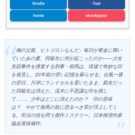
Kindle
7net
honto
ebookjapan
「俺の父親、ヒトゴロシなんだ」毎日が黄金に輝い
ていたあの夏、同級生に何が起こったのか――少女
失踪事件を捜査する刑事・相馬は、現場で奇妙な印
を発見し、23年前の苦い記憶を蘇らせる。台風一過
の翌日、川岸にランドセルを置いたまま、親友だっ
た同級生は消えた。流木に不思議な印を残し
て……。少年はどこに消えたのか？ 印の意味
は？ やがて相馬の前に恐るべき罪が浮上してく
る。司法の信を問う傑作ミステリー。日本推理作家
協会賞候補作。