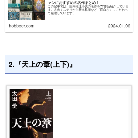
ァンにおすすめの名作まとめ！
この記事では、国内推理小説の名作を77作品紹介していま
す。古典ミステリから新本格派など「面白さ」にこだわっ
て厳選しています。
hobbeer.com
2024.01.06
2.『天上の葦(上下)』