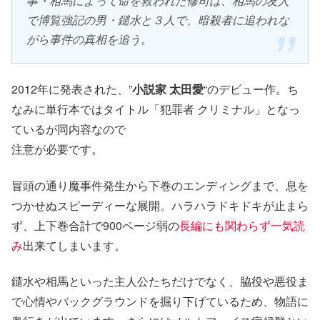
事・相馬によって命を救われた修司は、相馬の友人
で博覧強記の男・鑓水と３人で、暗殺者に追われな
がら事件の真相を追う。
2012年に発表された、”
小説家 太田愛
“のデビュー作。ち
なみに単行本ではタイトル「犯罪者 クリミナル」となっ
ているが同内容なので
注意が必要です。
冒頭の通り魔事件発生から下巻のエンディングまで、息を
つかせぬスピーディーな展開。ハラハラドキドキが止まら
ず、上下巻合計で900ページ弱の
長編にも関わらず一気読
み
出来てしまいます。
鑓水や相馬といった主人公たちだけでなく、脇役や悪役ま
で心情やバックグラウンドを掘り下げているため、物語に