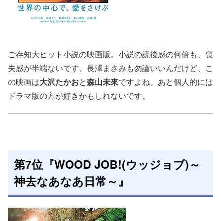
ご存知大ヒット小説の映画版。小説の読後感の何倍も、喪
失感が半端ないです。長澤まさみも勿論いいんだけど、こ
の映画は
大沢たかお
と
森山未來
ですよね。あと個人的には
ドラマ版の方が好きかもしれないです。
第7位『WOOD JOB!(ウッジョブ)～
神去なあなあ日常～』