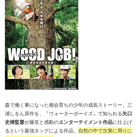
森で働く事になった都会育ちの少年の成長ストーリー。三
浦しをん原作を、『ウォーターボーイズ』で知られる
矢口
史靖監督
が爆笑と感動の
エンターテイメント作品
に仕上げ
るという最強タッグによる作品。
自然の中で次第に周りに