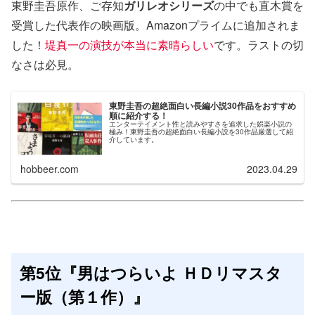
東野圭吾原作、ご存知
ガリレオシリーズ
の中でも直木賞を
受賞した代表作の映画版。Amazonプライムに追加されま
した！
堤真一の演技が本当に素晴らしい
です。ラストの切
なさは必見。
東野圭吾の超絶面白い長編小説30作品をおすすめ
順に紹介する！
エンターテイメント性と読みやすさを追求した娯楽小説の
極み！東野圭吾の超絶面白い長編小説を30作品厳選して紹
介しています。
hobbeer.com
2023.04.29
第5位『男はつらいよ ＨＤリマスタ
ー版（第１作）』