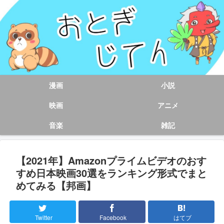
漫画
小説
映画
アニメ
音楽
雑記
【2021年】Amazonプライムビデオのおす
すめ日本映画30選をランキング形式でまと
めてみる【邦画】
Twitter
Facebook
はてブ