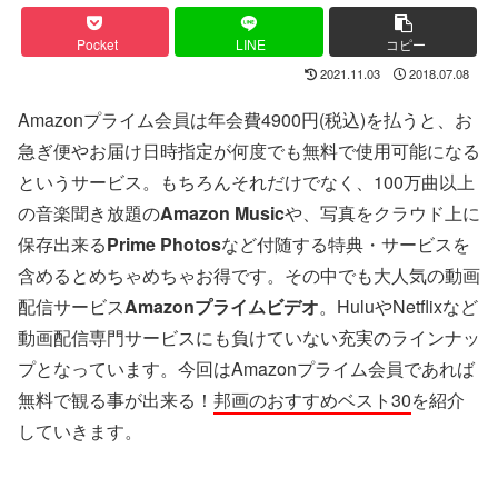
Pocket
LINE
コピー
2021.11.03
2018.07.08
Amazonプライム会員は年会費4900円(税込)を払うと、お
急ぎ便やお届け日時指定が何度でも無料で使用可能になる
というサービス。もちろんそれだけでなく、100万曲以上
の音楽聞き放題の
Amazon Music
や、写真をクラウド上に
保存出来る
Prime Photos
など付随する特典・サービスを
含めるとめちゃめちゃお得です。その中でも大人気の動画
配信サービス
Amazonプライムビデオ
。HuluやNetflixなど
動画配信専門サービスにも負けていない充実のラインナッ
プとなっています。今回はAmazonプライム会員であれば
無料で観る事が出来る！
邦画のおすすめベスト30
を紹介
していきます。