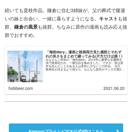
続いても是枝作品。鎌倉に住む3姉妹が、父の葬式で腹違
いの妹と出会い、一緒に暮らすようになる。
キャスト
も抜
群、
鎌倉の風景
も抜群。ちなみに原作の漫画も読み応え抜
群でおすすめ。
「海街diary」漫画と映画両方見た感想とそれぞ
れの良さをまとめて綴ってみる(片方だけは損！)
みなさんご存知の『海街diary』 2015年に豪華な女優陣主
演で映画化され、一躍注目を集めました。 ですが、実は原
作を読んだことがある人は意外に少ないこの作品。 当方、
映画化が決まるより前から、なんなら原作がマンガ大賞2...
hobbeer.com
2021.06.20
Amazonプライムビデオ公式HPはこちら