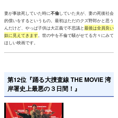
妻が事故死していた時に
不倫
していた夫が、妻の死後社会
的償いをするというもの。最初はただのクズ野郎かと思う
んだけど、やっぱ子供は大正義で不思議と
最後は全員良い
奴に見えてきます
。世の中を不倫で騒がせてる方々にみて
ほしい映画です。
第12位『踊る大捜査線 THE MOVIE 湾
岸署史上最悪の３日間！』