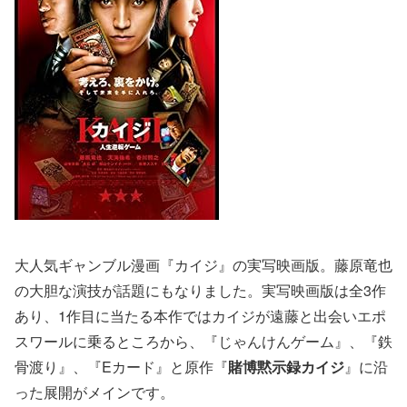
大人気ギャンブル漫画『カイジ』の実写映画版。藤原竜也
の大胆な演技が話題にもなりました。実写映画版は全3作
あり、1作目に当たる本作ではカイジが遠藤と出会いエポ
スワールに乗るところから、『じゃんけんゲーム』、『鉄
骨渡り』、『Eカード』と原作『
賭博黙示録カイジ
』に沿
った展開がメインです。