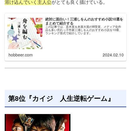
溶け込んでいく主人公
がとても良く描けている。
絶対に面白い！三浦しをんのおすすめ小説10選を
まとめて紹介する
この記事では、直木賞＆本屋大賞のW受賞、メディア化作
品も多い売れっ子作家三浦しをんのおすすめ小説を10冊、
ランキング形式で紹介しています。
hobbeer.com
2024.02.10
第8位『カイジ 人生逆転ゲーム』