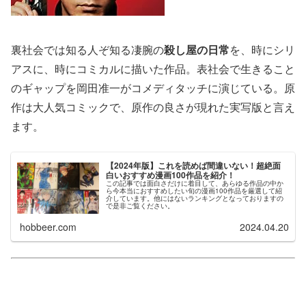
裏社会では知る人ぞ知る凄腕の
殺し屋の日常
を、時にシリ
アスに、時にコミカルに描いた作品。表社会で生きること
のギャップを岡田准一がコメディタッチに演じている。原
作は大人気コミックで、原作の良さが現れた実写版と言え
ます。
【2024年版】これを読めば間違いない！超絶面
白いおすすめ漫画100作品を紹介！
この記事では面白さだけに着目して、あらゆる作品の中か
ら今本当におすすめしたい旬の漫画100作品を厳選して紹
介しています。他にはないランキングとなっておりますの
で是非ご覧ください。
hobbeer.com
2024.04.20