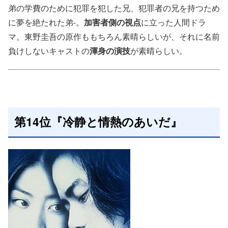
弟の学費のために犯罪を犯した兄、犯罪者の兄を持つため
に夢を絶たれた弟-。
加害者側の視点
に立った人間ドラ
マ。東野圭吾の原作ももちろん素晴らしいが、それに名前
負けしないキャストの
渾身の演技
が素晴らしい。
第14位『冷静と情熱のあいだ』