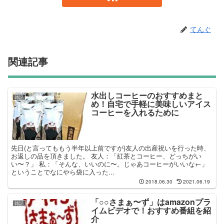
てんぐ
関連記事
水出しコーヒーのおすすめまと
雑記
め！自宅で手軽に美味しいアイス
コーヒーを入れるために
先日(と言ってももう半年以上前ですが)友人の出産祝いを行った時、
お返しの品を頂きました。 友人：「紅茶とコーヒー、どっちがい
い〜？」 私：「そんな、いいのに〜。じゃあコーヒーがいいな←」
ということでなにやら袋に入った...
2018.06.30
2021.06.19
「○○さまぁ〜ず」はamazonプラ
雑記
イムビデオで！おすすめ番組を紹
介