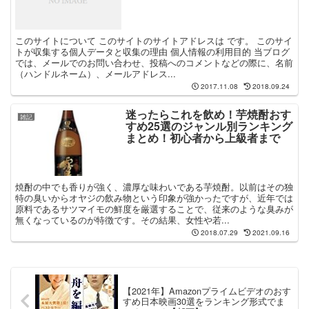
このサイトについて このサイトのサイトアドレスは です。 このサイ
トが収集する個人データと収集の理由 個人情報の利用目的 当ブログ
では、メールでのお問い合わせ、投稿へのコメントなどの際に、名前
（ハンドルネーム）、メールアドレス...
2017.11.08
2018.09.24
迷ったらこれを飲め！芋焼酎おす
雑記
すめ25選のジャンル別ランキング
まとめ！初心者から上級者まで
焼酎の中でも香りが強く、濃厚な味わいである芋焼酎。以前はその独
特の臭いからオヤジの飲み物という印象が強かったですが、近年では
原料であるサツマイモの鮮度を厳選することで、従来のような臭みが
無くなっているのが特徴です。その結果、女性や若...
2018.07.29
2021.09.16
【2021年】Amazonプライムビデオのおす
すめ日本映画30選をランキング形式でま