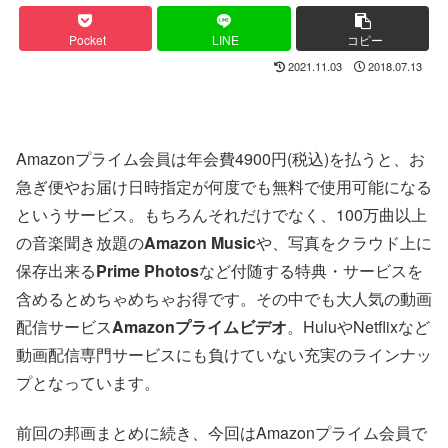
Pocket
LINE
コピー
2021.11.03
2018.07.13
Amazonプライム会員は年会費4900円(税込)を払うと、お
急ぎ便やお届け日時指定が何度でも無料で使用可能になる
というサービス。もちろんそれだけでなく、100万曲以上
の音楽聞き放題の
Amazon Music
や、写真をクラウド上に
保存出来る
Prime Photos
など付随する特典・サービスを
含めるとめちゃめちゃお得です。その中でも大人気の動画
配信サービス
Amazonプライムビデオ
。HuluやNetflixなど
動画配信専門サービスにも負けていない充実のラインナッ
プとなっています。
前回の邦画まとめに続き、今回はAmazonプライム会員で