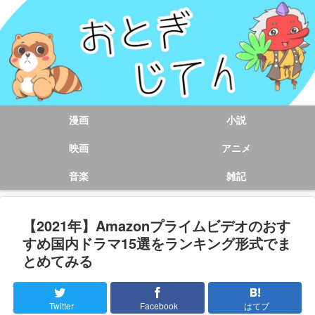
漫画
小説
映画
アニメ
音楽
雑記
【2021年】Amazonプライムビデオのおす
すめ国内ドラマ15選をランキング形式でま
とめてみる
Twitter
Facebook
はてブ