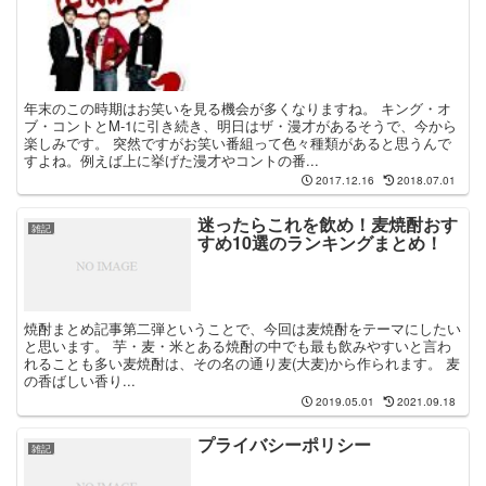
年末のこの時期はお笑いを見る機会が多くなりますね。 キング・オ
ブ・コントとM-1に引き続き、明日はザ・漫才があるそうで、今から
楽しみです。 突然ですがお笑い番組って色々種類があると思うんで
すよね。例えば上に挙げた漫才やコントの番...
2017.12.16
2018.07.01
迷ったらこれを飲め！麦焼酎おす
雑記
すめ10選のランキングまとめ！
焼酎まとめ記事第二弾ということで、今回は麦焼酎をテーマにしたい
と思います。 芋・麦・米とある焼酎の中でも最も飲みやすいと言わ
れることも多い麦焼酎は、その名の通り麦(大麦)から作られます。 麦
の香ばしい香り...
2019.05.01
2021.09.18
プライバシーポリシー
雑記