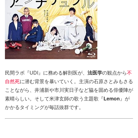
民間ラボ『UDI』に務める解剖医が、
法医学
の観点から
不
自然死
に潜む背景を暴いていく。主演の石原さとみもさる
ことながら、井浦新や市川実日子など脇を固める俳優陣が
素晴らしい。そして米津玄師の歌う主題歌『
Lemon
』が
かかるタイミングが毎話抜群です。