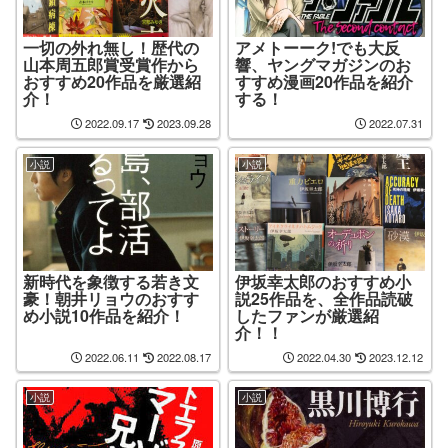
一切の外れ無し！歴代の
アメトーーク!でも大反
山本周五郎賞受賞作から
響、ヤングマガジンのお
おすすめ20作品を厳選紹
すすめ漫画20作品を紹介
介！
する！
2022.09.17
2023.09.28
2022.07.31
小説
小説
新時代を象徴する若き文
伊坂幸太郎のおすすめ小
豪！朝井リョウのおすす
説25作品を、全作品読破
め小説10作品を紹介！
したファンが厳選紹
介！！
2022.06.11
2022.08.17
2022.04.30
2023.12.12
小説
小説