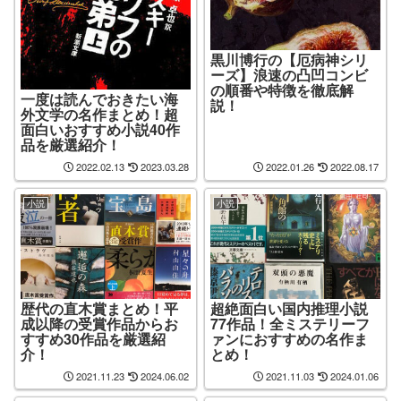
黒川博行の【厄病神シリ
ーズ】浪速の凸凹コンビ
の順番や特徴を徹底解
一度は読んでおきたい海
説！
外文学の名作まとめ！超
面白いおすすめ小説40作
品を厳選紹介！
2022.02.13
2023.03.28
2022.01.26
2022.08.17
小説
小説
歴代の直木賞まとめ！平
超絶面白い国内推理小説
成以降の受賞作品からお
77作品！全ミステリーフ
すすめ30作品を厳選紹
ァンにおすすめの名作ま
介！
とめ！
2021.11.23
2024.06.02
2021.11.03
2024.01.06