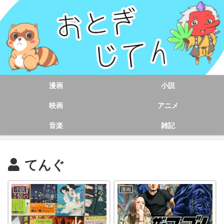
漫画
小説
映画
アニメ
音楽
雑記
てんぐ
小説
漫画