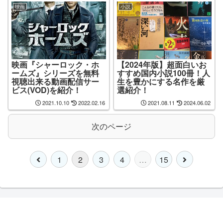
映画
小説
映画『シャーロック・ホ
【2024年版】超面白いお
ームズ』シリーズを無料
すすめ国内小説100冊！人
視聴出来る動画配信サー
生を豊かにする名作を厳
ビス(VOD)を紹介！
選紹介！
2021.10.10
2022.02.16
2021.08.11
2024.06.02
次のページ
1
2
3
4
…
15