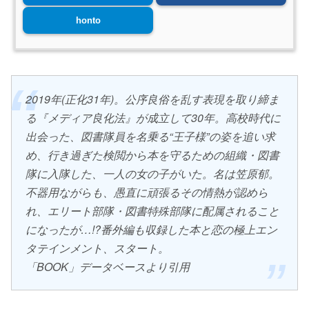
honto
2019年(正化31年)。公序良俗を乱す表現を取り締ま
る『メディア良化法』が成立して30年。高校時代に
出会った、図書隊員を名乗る“王子様”の姿を追い求
め、行き過ぎた検閲から本を守るための組織・図書
隊に入隊した、一人の女の子がいた。名は笠原郁。
不器用ながらも、愚直に頑張るその情熱が認めら
れ、エリート部隊・図書特殊部隊に配属されること
になったが…!?番外編も収録した本と恋の極上エン
タテインメント、スタート。
「BOOK」データベースより引用