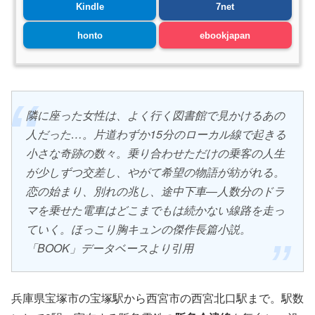
Kindle
7net
honto
ebookjapan
隣に座った女性は、よく行く図書館で見かけるあの
人だった…。片道わずか15分のローカル線で起きる
小さな奇跡の数々。乗り合わせただけの乗客の人生
が少しずつ交差し、やがて希望の物語が紡がれる。
恋の始まり、別れの兆し、途中下車―人数分のドラ
マを乗せた電車はどこまでもは続かない線路を走っ
ていく。ほっこり胸キュンの傑作長篇小説。
「BOOK」データベースより引用
兵庫県宝塚市の宝塚駅から西宮市の西宮北口駅まで。駅数