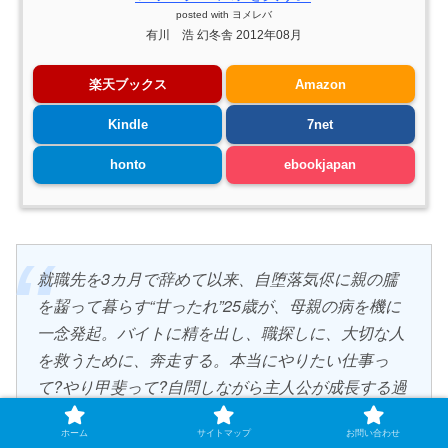
posted with
ヨメレバ
有川 浩 幻冬舎 2012年08月
楽天ブックス
Amazon
Kindle
7net
honto
ebookjapan
就職先を3カ月で辞めて以来、自堕落気侭に親の臑
を齧って暮らす“甘ったれ”25歳が、母親の病を機に
一念発起。バイトに精を出し、職探しに、大切な人
を救うために、奔走する。本当にやりたい仕事っ
て?やり甲斐って?自問しながら主人公が成長する過
程と、壊れかけた家族の再生を描く、愛と勇気と希
ホーム
サイトマップ
お問い合わせ
望が結晶となったベストセラー長篇小説。