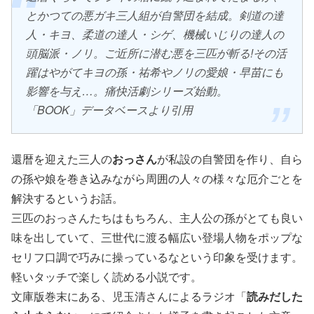
とかつての悪ガキ三人組が自警団を結成。剣道の達
人・キヨ、柔道の達人・シゲ、機械いじりの達人の
頭脳派・ノリ。ご近所に潜む悪を三匹が斬る!その活
躍はやがてキヨの孫・祐希やノリの愛娘・早苗にも
影響を与え…。痛快活劇シリーズ始動。
「BOOK」データベースより引用
還暦を迎えた三人の
おっさん
が私設の自警団を作り、自ら
の孫や娘を巻き込みながら周囲の人々の様々な厄介ごとを
解決するというお話。
三匹のおっさんたちはもちろん、主人公の孫がとても良い
味を出していて、三世代に渡る幅広い登場人物をポップな
セリフ口調で巧みに操っているなという印象を受けます。
軽いタッチで楽しく読める小説です。
文庫版巻末にある、児玉清さんによるラジオ「
読みだした