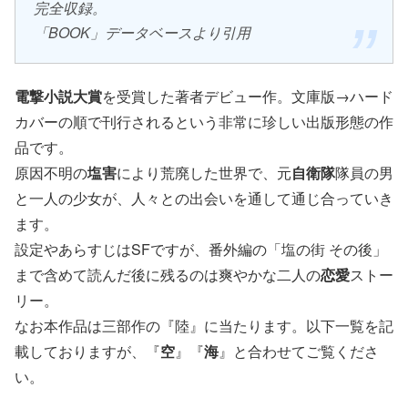
完全収録。
「BOOK」データベースより引用
電撃小説大賞
を受賞した著者デビュー作。文庫版→ハード
カバーの順で刊行されるという非常に珍しい出版形態の作
品です。
原因不明の
塩害
により荒廃した世界で、元
自衛隊
隊員の男
と一人の少女が、人々との出会いを通して通じ合っていき
ます。
設定やあらすじはSFですが、番外編の「塩の街 その後」
まで含めて読んだ後に残るのは爽やかな二人の
恋愛
ストー
リー。
なお本作品は三部作の『陸』に当たります。以下一覧を記
載しておりますが、『
空
』『
海
』と合わせてご覧くださ
い。