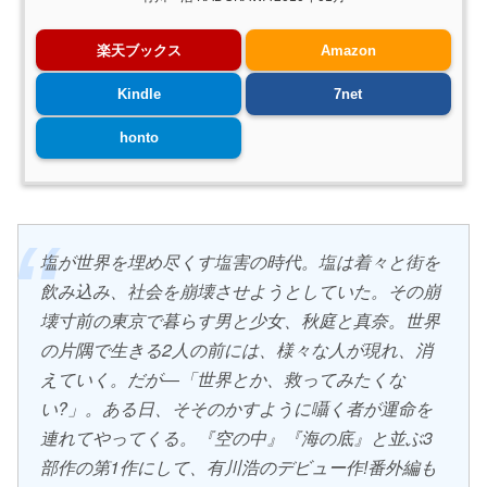
楽天ブックス
Amazon
Kindle
7net
honto
塩が世界を埋め尽くす塩害の時代。塩は着々と街を
飲み込み、社会を崩壊させようとしていた。その崩
壊寸前の東京で暮らす男と少女、秋庭と真奈。世界
の片隅で生きる2人の前には、様々な人が現れ、消
えていく。だが―「世界とか、救ってみたくな
い?」。ある日、そそのかすように囁く者が運命を
連れてやってくる。『空の中』『海の底』と並ぶ3
部作の第1作にして、有川浩のデビュー作!番外編も