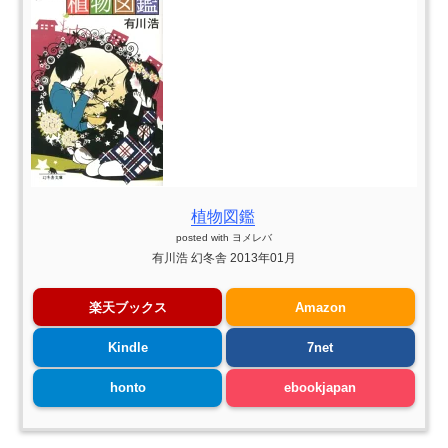
植物図鑑
posted with
ヨメレバ
有川浩 幻冬舎 2013年01月
楽天ブックス
Amazon
Kindle
7net
honto
ebookjapan