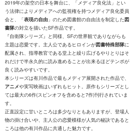
2019年の架空の日本を舞台に、「メディア良化法」とい
う法律によりメディアへの監視権を持つメディア良化委員
会と、「
表現の自由
」のため図書館の自由法を制定した
図
書隊
の対立を描いたSF作品です。
『自衛隊シリーズ』と同様、SFの世界観でありながらも
主題は恋愛です。主人公であるヒロインが
図書特殊部隊
に
配属され、指導教官である堂上と繰り広げるやりとりはそ
れだけで半永久的に読み進めることが出来るほどテンポが
良く読みやすいです。
本シリーズは有川作品で最もメディア展開された作品で、
アニメ
や実写映画はいずれもヒット。原作もシリーズとし
ては最大の6作(スピンオフを含めると7作)刊行されていま
す。
正直設定に甘いところは多少なりともありますが、登場人
物の掛け合いや、主人公の恋愛模様が人気の秘訣であると
ころは他の有川作品に共通した魅力です。