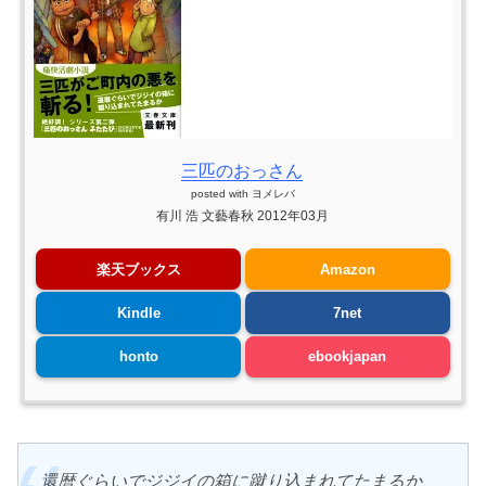
三匹のおっさん
posted with
ヨメレバ
有川 浩 文藝春秋 2012年03月
楽天ブックス
Amazon
Kindle
7net
honto
ebookjapan
還暦ぐらいでジジイの箱に蹴り込まれてたまるか、