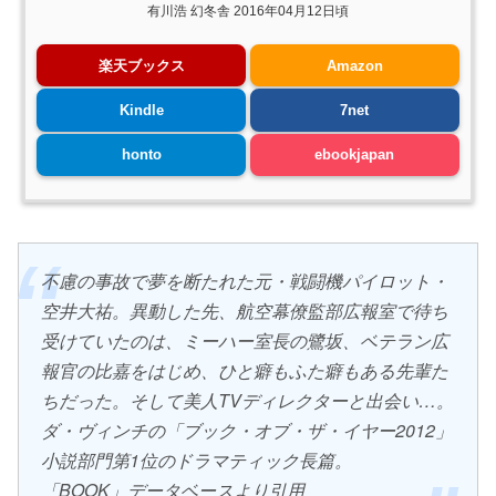
有川浩 幻冬舎 2016年04月12日頃
楽天ブックス
Amazon
Kindle
7net
honto
ebookjapan
不慮の事故で夢を断たれた元・戦闘機パイロット・
空井大祐。異動した先、航空幕僚監部広報室で待ち
受けていたのは、ミーハー室長の鷺坂、ベテラン広
報官の比嘉をはじめ、ひと癖もふた癖もある先輩た
ちだった。そして美人TVディレクターと出会い…。
ダ・ヴィンチの「ブック・オブ・ザ・イヤー2012」
小説部門第1位のドラマティック長篇。
「BOOK」データベースより引用