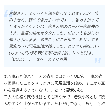
お嬢さん、よかったら俺を拾ってくれませんか。咬
みません。躾のできたよい子です―。思わず拾って
しまったイケメンは、家事万能のスーパー家政夫の
うえ、重度の植物オタクだった。樹という名前しか
知らされぬまま、週末ごとにご近所で「狩り」する
風変わりな同居生活が始まった。とびきり美味しい
(ちょっぴりほろ苦)“道草”恋愛小説。レシピ付き。
「BOOK」データベースより引用
ある晩行き倒れた一人の青年に出会ったOLが、一晩の宿
を提供したことをきっかけに
同居生活
を始め、そこから互
いを意識するようになり、、という
恋愛小説
。
二人の性格や関係性はとても爽やかで、恋愛小説として読
みやすく仕上がっています。それだけでなく「狩り」と称