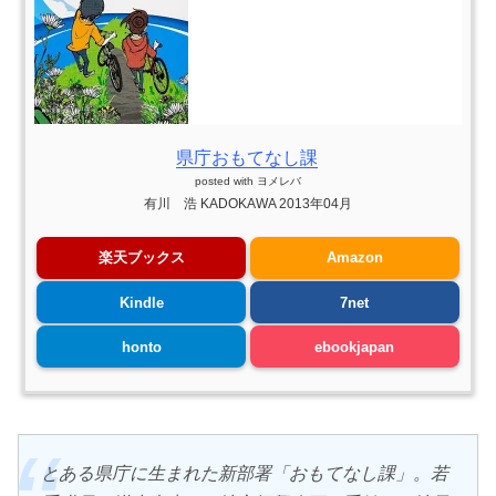
県庁おもてなし課
posted with
ヨメレバ
有川 浩 KADOKAWA 2013年04月
楽天ブックス
Amazon
Kindle
7net
honto
ebookjapan
とある県庁に生まれた新部署「おもてなし課」。若