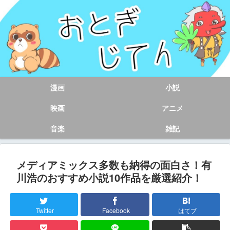
漫画
小説
映画
アニメ
音楽
雑記
メディアミックス多数も納得の面白さ！有
川浩のおすすめ小説10作品を厳選紹介！
Twitter
Facebook
はてブ