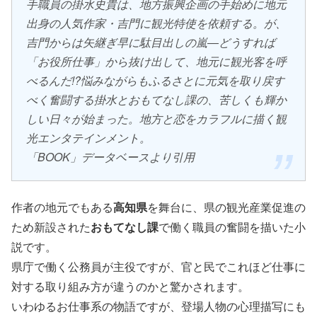
手職員の掛水史貴は、地方振興企画の手始めに地元
出身の人気作家・吉門に観光特使を依頼する。が、
吉門からは矢継ぎ早に駄目出しの嵐―どうすれば
「お役所仕事」から抜け出して、地元に観光客を呼
べるんだ!?悩みながらもふるさとに元気を取り戻す
べく奮闘する掛水とおもてなし課の、苦しくも輝か
しい日々が始まった。地方と恋をカラフルに描く観
光エンタテインメント。
「BOOK」データベースより引用
作者の地元でもある
高知県
を舞台に、県の観光産業促進の
ため新設された
おもてなし課
で働く職員の奮闘を描いた小
説です。
県庁で働く公務員が主役ですが、官と民でこれほど仕事に
対する取り組み方が違うのかと驚かされます。
いわゆるお仕事系の物語ですが、登場人物の心理描写にも