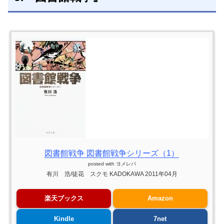
図書館戦争 図書館戦争シリーズ（1）
posted with
ヨメレバ
有川 浩/徒花 スクモ KADOKAWA 2011年04月
楽天ブックス
Amazon
Kindle
7net