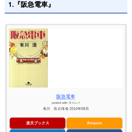
1.『阪急電車』
阪急電車
posted with
ヨメレバ
有川 浩 幻冬舎 2010年08月
楽天ブックス
Amazon