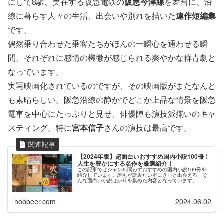
にして8駅、実在する阪急電鉄の
阪急今津線
を舞台に、沿
線に暮らす人々の生活、出会いや別れを描いた
連作短編集
です。
偶然乗り合わせた乗客たちがほんの一瞬心を通わせる瞬
間、それぞれに感情の機微が感じられる爽やかな群青劇と
なっています。
実写映画化されているのですが、その映画版がまたなんと
も素晴らしい。阪急沿線の静かでどこか上品な情景を阪急
電車を中心にたっぷりと見せ、俳優陣も演技派揃いのキャ
スティング。特に
宮本信子
さんの演技は最高です。
【2024年版】超面白いおすすめ国内小説100冊！
人生を豊かにする名作を厳選紹介！
この記事ではジャンル問わずおすすめの国内小説100冊を
紹介しています。誰もが読みたい本にきっと出会える、そ
んな面白い小説ばかりを集めた内容となっています。
hobbeer.com
2024.06.02