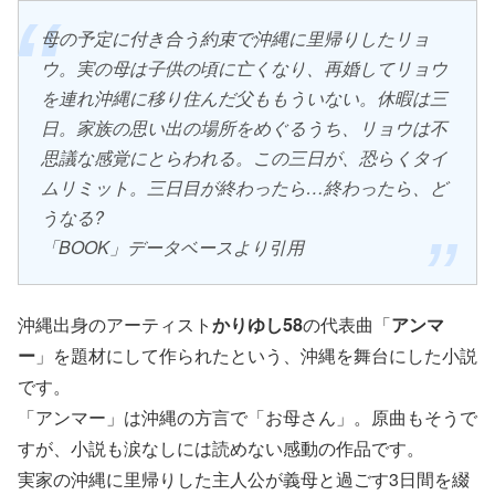
母の予定に付き合う約束で沖縄に里帰りしたリョ
ウ。実の母は子供の頃に亡くなり、再婚してリョウ
を連れ沖縄に移り住んだ父ももういない。休暇は三
日。家族の思い出の場所をめぐるうち、リョウは不
思議な感覚にとらわれる。この三日が、恐らくタイ
ムリミット。三日目が終わったら…終わったら、ど
うなる?
「BOOK」データベースより引用
沖縄出身のアーティスト
かりゆし58
の代表曲「
アンマ
ー
」を題材にして作られたという、沖縄を舞台にした小説
です。
「アンマー」は沖縄の方言で「お母さん」。原曲もそうで
すが、小説も涙なしには読めない感動の作品です。
実家の沖縄に里帰りした主人公が義母と過ごす3日間を綴