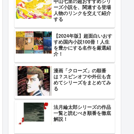
中山七里の超おすすめシリ
ーズ小説を、関連する登場
人物のリンクを交えて紹介
する
【2024年版】超面白いおす
すめ国内小説100冊！人生
を豊かにする名作を厳選紹
介！
漫画「クローズ」の順番
は？スピンオフや外伝も含
めてシリーズをまとめてみ
る
法月綸太郎シリーズの作品
一覧と読むべき順番を徹底
解説！