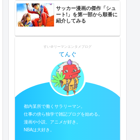
サッカー漫画の傑作「シュ
ート!」を第一部から順番に
紹介してみる
すい＠リーマンエンタメブログ
てんぐ
都内某所で働くサラリーマン。
仕事の傍ら独学で雑記ブログを始める。
漫画や小説、アニメが好き。
NBAは大好き。