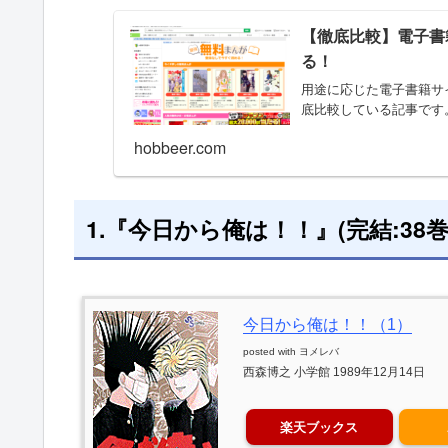
【徹底比較】電子書
る！
用途に応じた電子書籍サ
底比較している記事です
hobbeer.com
1.『今日から俺は！！』(完結:38巻
今日から俺は！！（1）
posted with
ヨメレバ
西森博之 小学館 1989年12月14日
楽天ブックス