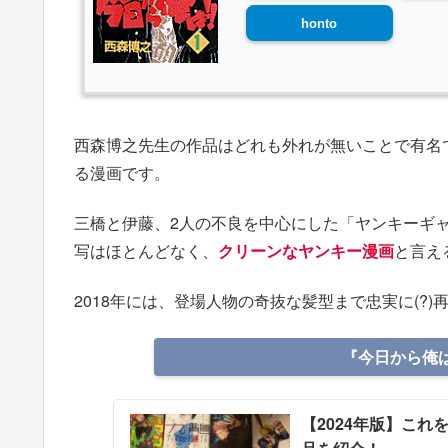
honto
西森博之先生の作品はどれも外れが無いことで有名
る漫画です。
三橋と伊藤、2人の不良を中心にした「ヤンキーギ
写はほとんどなく、
クリーンなヤンキー漫画
と言え
2018年には、登場人物の奇抜な髪型まで忠実に(?
『今日から俺は!
【2024年版】これ