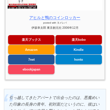
アヒルと鴨のコインロッカー
posted with
ヨメレバ
伊坂幸太郎 東京創元社 2006年12月
楽天ブックス
楽天kobo
Amazon
Kindle
7net
honto
ebookjapan
引っ越してきたアパートで出会ったのは、悪魔めい
た印象の長身の青年。初対面だというのに、彼はい