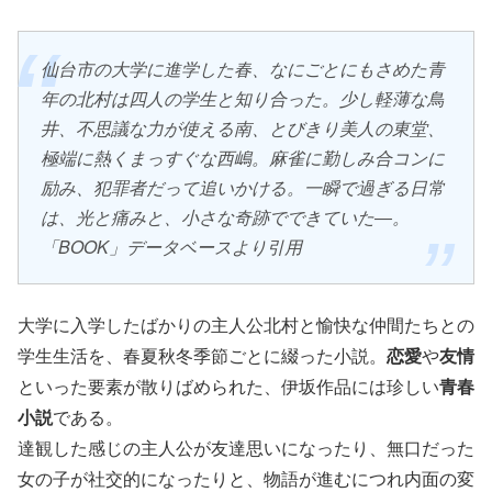
仙台市の大学に進学した春、なにごとにもさめた青
年の北村は四人の学生と知り合った。少し軽薄な鳥
井、不思議な力が使える南、とびきり美人の東堂、
極端に熱くまっすぐな西嶋。麻雀に勤しみ合コンに
励み、犯罪者だって追いかける。一瞬で過ぎる日常
は、光と痛みと、小さな奇跡でできていた―。
「BOOK」データベースより引用
大学に入学したばかりの主人公北村と愉快な仲間たちとの
学生生活を、春夏秋冬季節ごとに綴った小説。
恋愛
や
友情
といった要素が散りばめられた、伊坂作品には珍しい
青春
小説
である。
達観した感じの主人公が友達思いになったり、無口だった
女の子が社交的になったりと、物語が進むにつれ内面の変