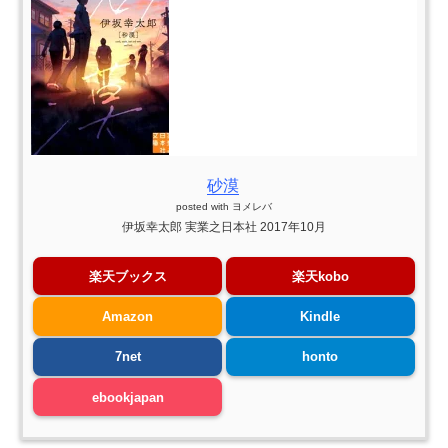
砂漠
posted with
ヨメレバ
伊坂幸太郎 実業之日本社 2017年10月
楽天ブックス
楽天kobo
Amazon
Kindle
7net
honto
ebookjapan