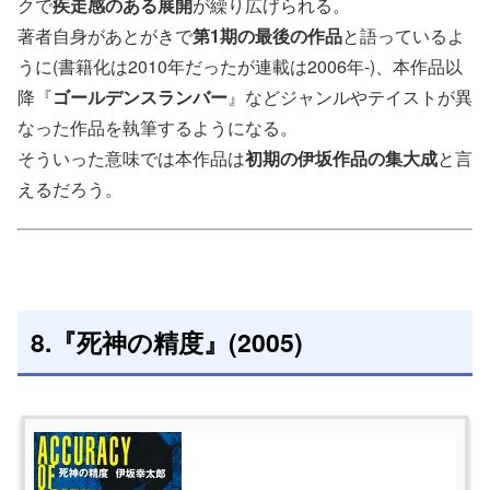
クで
疾走感のある展開
が繰り広げられる。
著者自身があとがきで
第1期の最後の作品
と語っているよ
うに(書籍化は2010年だったが連載は2006年-)、本作品以
降『
ゴールデンスランバー
』などジャンルやテイストが異
なった作品を執筆するようになる。
そういった意味では本作品は
初期の伊坂作品の集大成
と言
えるだろう。
8.『死神の精度』(2005)