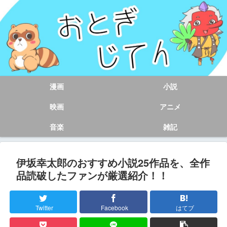
漫画
小説
映画
アニメ
音楽
雑記
伊坂幸太郎のおすすめ小説25作品を、全作
品読破したファンが厳選紹介！！
Twitter
Facebook
はてブ