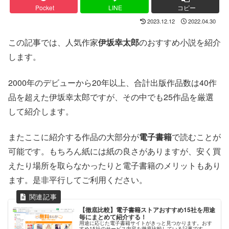
Pocket
LINE
コピー
2023.12.12
2022.04.30
この記事では、人気作家
伊坂幸太郎
のおすすめ小説を紹介
します。
2000年のデビューから20年以上、合計出版作品数は40作
品を超えた伊坂幸太郎ですが、その中でも25作品を厳選
して紹介します。
またここに紹介する作品の大部分が
電子書籍
で読むことが
可能です。もちろん紙には紙の良さがありますが、安く買
えたり場所を取らなかったりと電子書籍のメリットもあり
ます。是非平行してご利用ください。
【徹底比較】電子書籍ストアおすすめ15社を用途
毎にまとめて紹介する！
用途に応じた電子書籍サイトがきっと見つかります。おす
すめ15社のサービス内容を徹底比較している記事です。