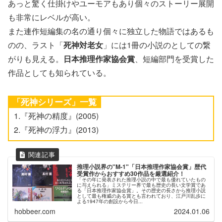
あっと驚く仕掛けやユーモアもあり個々のストーリー展開
も非常にレベルが高い。
また連作短編集の名の通り個々に独立した物語ではあるも
のの、ラスト「
死神対老女
」には1冊の小説のとしての繋
がりも見える。
日本推理作家協会賞
、短編部門を受賞した
作品としても知られている。
「死神シリーズ」一覧
1.『死神の精度』(2005)
2.『死神の浮力』(2013)
推理小説界の"M-1"「日本推理作家協会賞」歴代
受賞作からおすすめ30作品を厳選紹介！
「その年に発表された推理小説の中で最も優れていたもの
に与えられる」ミステリー界で最も歴史の長い文学賞であ
る「日本推理作家協会賞」。その歴史の長さから推理小説
として最も権威のある賞とも言われており、江戸川乱歩に
よる1947年の創設から今日...
hobbeer.com
2024.01.06