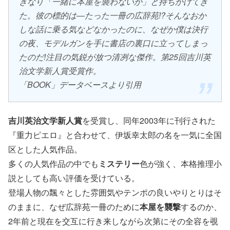
きなり「一緒に本屋を襲わないか」と持ちかけてき
た。彼の標的は―たった一冊の広辞苑!?そんなおか
しな話に乗る気などなかったのに、なぜか僕は決行
の夜、モデルガンを手に書店の裏口に立ってしまっ
たのだ!注目の気鋭が放つ清冽な傑作。第25回吉川英
治文学新人賞受賞作。
「BOOK」データベースより引用
吉川英治文学新人賞
を受賞し、同年2003年に刊行された
『重力ピエロ』と合わせて、伊坂幸太郎の名を一気に全国
区とした人気作品。
多くの人気作品の中でも
ミステリー
色が強く、本格推理小
説としても高い評価を受けている。
登場人物の飄々とした雰囲気やテンポの良いやりとりはそ
のままに、なぜ広辞苑一冊のために
本屋を襲撃
するのか、
2年前と現在を交互に行き来しながら次第にその全容を覗