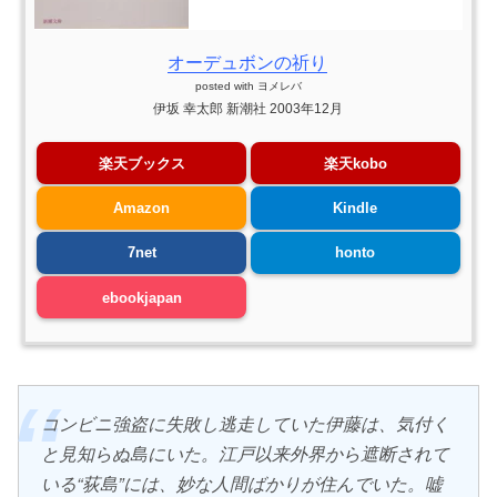
オーデュボンの祈り
posted with
ヨメレバ
伊坂 幸太郎 新潮社 2003年12月
楽天ブックス
楽天kobo
Amazon
Kindle
7net
honto
ebookjapan
コンビニ強盗に失敗し逃走していた伊藤は、気付く
と見知らぬ島にいた。江戸以来外界から遮断されて
いる“荻島”には、妙な人間ばかりが住んでいた。嘘