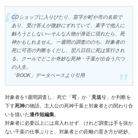
CDショップに入りびたり、苗字が町や市の名前で
あり、受け答えが微妙にずれていて、素手で他人に
触ろうとしない―そんな人物が身近に現れたら、死
神かもしれません。一週間の調査ののち、対象者の
死に可否の判断をくだし、翌八日目に死は実行され
る。クールでどこか奇妙な死神・千葉が出会う六つ
の人生。
「BOOK」データベースより引用
対象者を1週間調査し、死亡「
可
」か「
見送り
」か判断を
下す
死神
の物語。主人公の死神千葉と対象者との関わり合
いを描いた
連作短編集
。
対象者に必要以上には肩入れせず、けれど調査は手を抜か
ない千葉の仕事ぶりと、対象者との距離の置き方が絶妙。