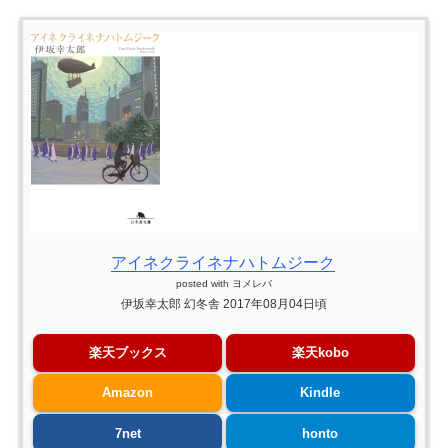
アイネクライネナハトムジーク
posted with
ヨメレバ
伊坂幸太郎 幻冬舎 2017年08月04日頃
楽天ブックス
楽天kobo
Amazon
Kindle
7net
honto