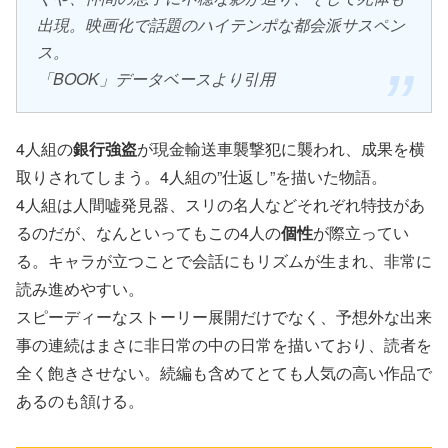
出現。映画化で話題のハイテンポな都会派サスペン
ス。
「BOOK」データベースより引用
4人組の
銀行強盗
が現金輸送車襲撃犯に襲われ、成果を横
取りされてしまう。4人組の”仕返し”を描いた物語。
4人組は人間嘘発見器、スリの名人などそれぞれ特技があ
るのだが、なんといってもこの4人の
個性
が際立ってい
る。キャラが立つことで会話にもリズムが生まれ、非常に
読み進めやすい。
スピーディーなストーリー展開だけでなく、予想外な出来
事の連続はまさに非日常の中の日常を描いており、読者を
全く飽きさせない。続編も含めてとても人気の高い作品で
あるのも頷ける。