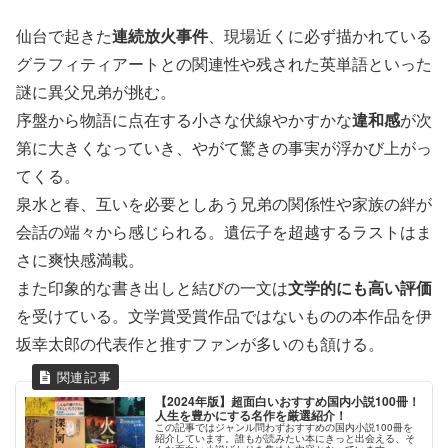
仙台で起きた
連続放火事件
、現場近くに必ず描かれている
グラフィティアートとの関連性や残された英単語といった
謎に異父兄弟が挑む。
序盤から物語に点在する小さな伏線やかすかな
違和感
が次
第に大きくなっていき、やがて驚きの事実が浮かび上がっ
てくる。
泉水と春、互いを必要としあう兄弟の関係性や家族の絆が
会話の端々から感じられる。遺伝子を超越するラストはま
さに爽快感満載。
また印象的な書き出しと結びの一文は
文学的にも高い評価
を受けている。文学賞受賞作品ではないものの本作品を伊
坂幸太郎の代表作と推すファンが多いのも頷ける。
【2024年版】超面白いおすすめ国内小説100冊！
人生を豊かにする名作を厳選紹介！
この記事ではジャンル問わずおすすめの国内小説100冊を
紹介しています。誰もが読みたい本にきっと出会える、そ