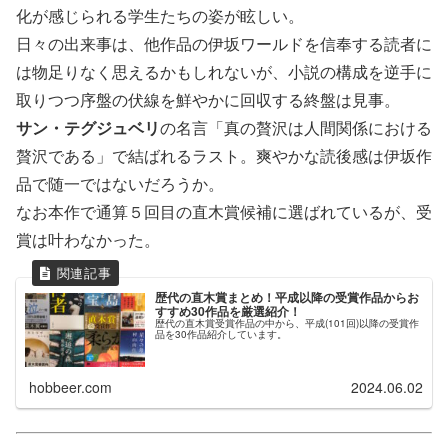
化が感じられる学生たちの姿が眩しい。
日々の出来事は、他作品の伊坂ワールドを信奉する読者に
は物足りなく思えるかもしれないが、小説の構成を逆手に
取りつつ序盤の伏線を鮮やかに回収する終盤は見事。
サン・テグジュベリ
の名言「真の贅沢は人間関係における
贅沢である」で結ばれるラスト。爽やかな読後感は伊坂作
品で随一ではないだろうか。
なお本作で通算５回目の直木賞候補に選ばれているが、受
賞は叶わなかった。
歴代の直木賞まとめ！平成以降の受賞作品からお
すすめ30作品を厳選紹介！
歴代の直木賞受賞作品の中から、平成(101回)以降の受賞作
品を30作品紹介しています。
hobbeer.com
2024.06.02