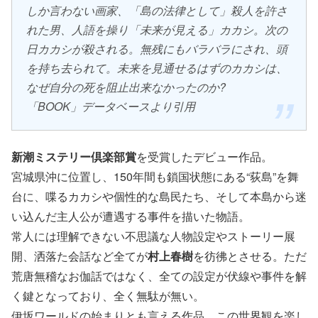
しか言わない画家、「島の法律として」殺人を許さ
れた男、人語を操り「未来が見える」カカシ。次の
日カカシが殺される。無残にもバラバラにされ、頭
を持ち去られて。未来を見通せるはずのカカシは、
なぜ自分の死を阻止出来なかったのか?
「BOOK」データベースより引用
新潮ミステリー倶楽部賞
を受賞したデビュー作品。
宮城県沖に位置し、150年間も鎖国状態にある“荻島”を舞
台に、喋るカカシや個性的な島民たち、そして本島から迷
い込んだ主人公が遭遇する事件を描いた物語。
常人には理解できない不思議な人物設定やストーリー展
開、洒落た会話など全てが
村上春樹
を彷彿とさせる。ただ
荒唐無稽なお伽話ではなく、全ての設定が伏線や事件を解
く鍵となっており、全く無駄が無い。
伊坂ワールドの始まりとも言える作品、この世界観を楽し