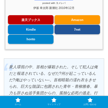
posted with
ヨメレバ
伊坂 幸太郎 新潮社 2010年12月
楽天ブックス
Amazon
Kindle
7net
honto
衆人環視の中、首相が爆殺された。そして犯人は俺
だと報道されている。なぜだ?何が起こっているん
だ?俺はやっていない―。首相暗殺の濡れ衣をきせ
られ、巨大な陰謀に包囲された青年・青柳雅春。暴
力も辞さぬ追手集団からの、孤独な必死の逃走。行
く手に見え隠れする謎の人物達。運命の鍵を握る古
ホーム
サイトマップ
お問い合わせ
い記憶の断片とビートルズのメロディ。スリル炸裂