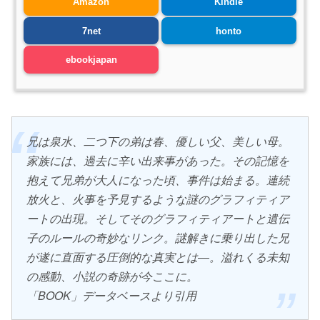
Amazon
Kindle
7net
honto
ebookjapan
兄は泉水、二つ下の弟は春、優しい父、美しい母。
家族には、過去に辛い出来事があった。その記憶を
抱えて兄弟が大人になった頃、事件は始まる。連続
放火と、火事を予見するような謎のグラフィティア
ートの出現。そしてそのグラフィティアートと遺伝
子のルールの奇妙なリンク。謎解きに乗り出した兄
が遂に直面する圧倒的な真実とは―。溢れくる未知
の感動、小説の奇跡が今ここに。
「BOOK」データベースより引用