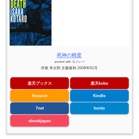
死神の精度
posted with
ヨメレバ
伊坂 幸太郎 文藝春秋 2008年02月
楽天ブックス
楽天kobo
Amazon
Kindle
7net
honto
ebookjapan