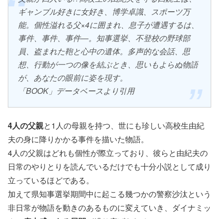
ギャンブル好きに女好き、博学卓識、スポーツ万
能。個性溢れる父×4に囲まれ、息子が遭遇するは、
事件、事件、事件―。知事選挙、不登校の野球部
員、盗まれた鞄と心中の遺体。多声的な会話、思
想、行動が一つの像を結ぶとき、思いもよらぬ物語
が、あなたの眼前に姿を現す。
「BOOK」データベースより引用
4人の父親
と1人の母親を持つ、世にも珍しい高校生由紀
夫の身に降りかかる事件を描いた物語。
4人の父親はどれも個性が際立っており、彼らと由紀夫の
日常のやりとりを読んでいるだけでも十分小説として成り
立っているほどである。
加えて県知事選挙期間中に起こる幾つかの警察沙汰という
非日常が物語を動きのあるものに変えていき、ダイナミッ