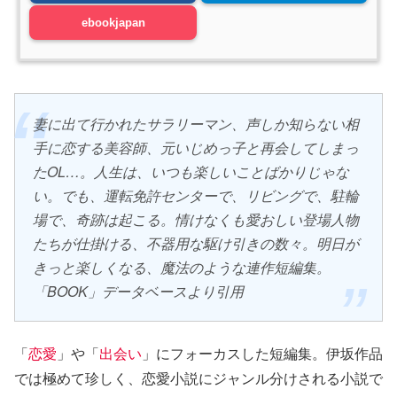
ebookjapan
妻に出て行かれたサラリーマン、声しか知らない相
手に恋する美容師、元いじめっ子と再会してしまっ
たOL…。人生は、いつも楽しいことばかりじゃな
い。でも、運転免許センターで、リビングで、駐輪
場で、奇跡は起こる。情けなくも愛おしい登場人物
たちが仕掛ける、不器用な駆け引きの数々。明日が
きっと楽しくなる、魔法のような連作短編集。
「BOOK」データベースより引用
「
恋愛
」や「
出会い
」にフォーカスした短編集。伊坂作品
では極めて珍しく、恋愛小説にジャンル分けされる小説で