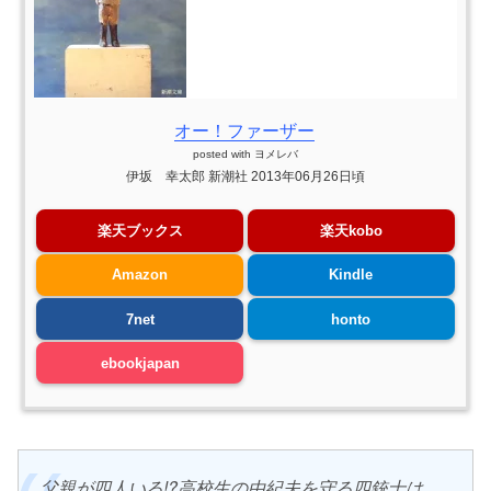
オー！ファーザー
posted with
ヨメレバ
伊坂 幸太郎 新潮社 2013年06月26日頃
楽天ブックス
楽天kobo
Amazon
Kindle
7net
honto
ebookjapan
父親が四人いる!?高校生の由紀夫を守る四銃士は、