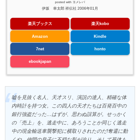
posted with
ヨメレバ
伊坂 幸太郎 祥伝社 2006年01月
楽天ブックス
楽天kobo
Amazon
Kindle
7net
honto
ebookjapan
嘘を見抜く名人、天才スリ、演説の達人、精確な体
内時計を持つ女。この四人の天才たちは百発百中の
銀行強盗だった…はずが、思わぬ誤算が。せっかく
の「売上」を、逃走中に、あろうことか同じく逃走
中の現金輸送車襲撃犯に横取りされたのだ!奪還に動
くや、仲間の息子に不穏な影が迫り、そして死体も