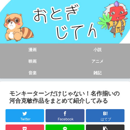
漫画
小説
映画
アニメ
音楽
雑記
モンキーターンだけじゃない！名作揃いの
河合克敏作品をまとめて紹介してみる
Twitter
Facebook
はてブ