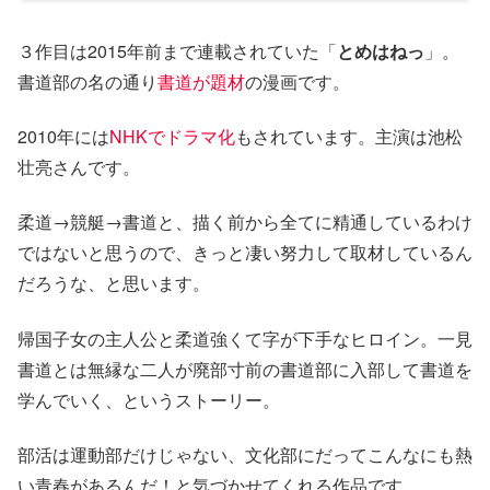
３作目は2015年前まで連載されていた「
とめはねっ
」。
書道部の名の通り
書道が題材
の漫画です。
2010年には
NHKでドラマ化
もされています。主演は池松
壮亮さんです。
柔道→競艇→書道と、描く前から全てに精通しているわけ
ではないと思うので、きっと凄い努力して取材しているん
だろうな、と思います。
帰国子女の主人公と柔道強くて字が下手なヒロイン。一見
書道とは無縁な二人が廃部寸前の書道部に入部して書道を
学んでいく、というストーリー。
部活は運動部だけじゃない、文化部にだってこんなにも熱
い青春があるんだ！と気づかせてくれる作品です。