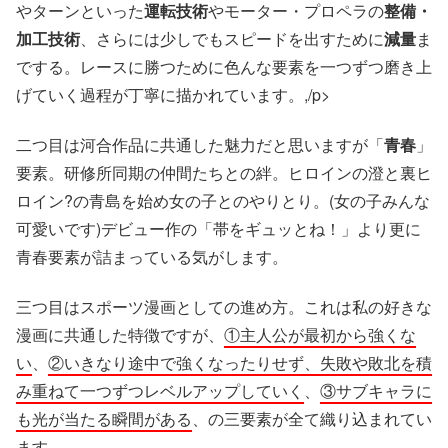
やターンといった
運転技術
やモーター・プロペラの
整備・
加工技術
、さらには少しでもスピードを出すために
減量
ま
でする。レースに勝つために色んな要素を一つずつ磨き上
げていく過程が丁寧に描かれています。,/p>
二つ目は河合作品に共通した魅力だと思いますが「
青春
」
要素。研修所同期の仲間たちとの絆。ヒロインの澄と裏ヒ
ロイン?の青島を始め女の子とのやりとり。(女の子みんな
可愛いです)デビュー作の「帯をギュッとね！」より更に
青春要素が詰まっている気がします。
三つ目はスポーツ漫画としての進め方。これは私の好きな
漫画に共通した特徴ですが、
①主人公が最初から強くな
い
、
②いきなり途中で強くなったりせず、失敗や敗北を積
み重ねて一つずつレベルアップしていく
、
③サブキャラに
も光が当たる瞬間がある
、の三要素が全て織り込まれてい
ます。