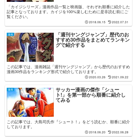
「カイジシリーズ」漫画作品一覧と映画版、それぞれ順番に紹介した
記事となっております。カイジを100%楽しむために是非読む前にご
覧ください。
2018.06.15
2022.07.31
「週刊ヤングジャンプ」歴代のお
漫画
すすめ30作品をまとめてランキン
グで紹介する
この記事では、漫画雑誌「週刊ヤングジャンプ」から歴代のおすすめ
漫画30作品をランキング形式で紹介しております。
2020.03.26
2021.09.22
サッカー漫画の傑作「シュー
漫画
ト!」を第一部から順番に紹介し
てみる
この記事では、大島司氏作『シュート！』をどう読むか、順番に紹介
しております。
2018.06.20
2022.06.28