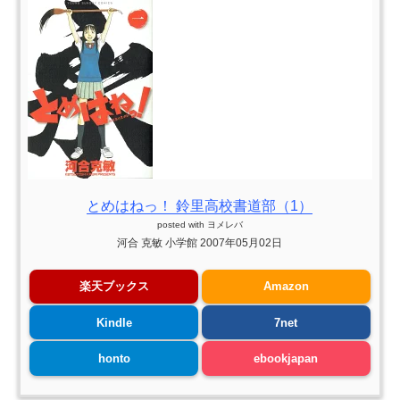
とめはねっ！ 鈴里高校書道部（1）
posted with
ヨメレバ
河合 克敏 小学館 2007年05月02日
楽天ブックス
Amazon
Kindle
7net
honto
ebookjapan