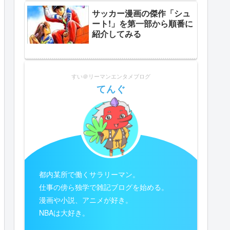
サッカー漫画の傑作「シュ
ート!」を第一部から順番に
紹介してみる
すい＠リーマンエンタメブログ
てんぐ
都内某所で働くサラリーマン。
仕事の傍ら独学で雑記ブログを始める。
漫画や小説、アニメが好き。
NBAは大好き。