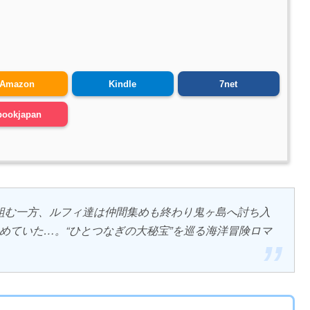
Amazon
Kindle
7net
bookjapan
を組む一方、ルフィ達は仲間集めも終わり鬼ヶ島へ討ち入
めていた…。“ひとつなぎの大秘宝”を巡る海洋冒険ロマ