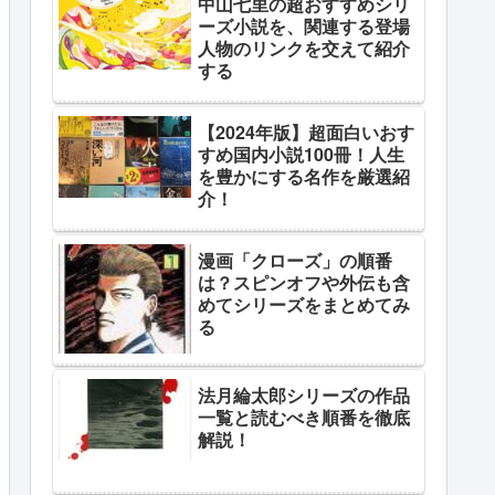
中山七里の超おすすめシリ
ーズ小説を、関連する登場
人物のリンクを交えて紹介
する
【2024年版】超面白いおす
すめ国内小説100冊！人生
を豊かにする名作を厳選紹
介！
漫画「クローズ」の順番
は？スピンオフや外伝も含
めてシリーズをまとめてみ
る
法月綸太郎シリーズの作品
一覧と読むべき順番を徹底
解説！