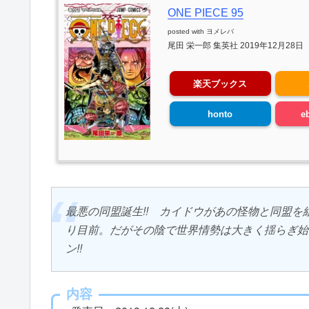
ONE PIECE 95
posted with
ヨメレバ
尾田 栄一郎 集英社 2019年12月28日
楽天ブックス
honto
e
最悪の同盟誕生!! カイドウがあの怪物と同盟
り目前。だがその陰で世界情勢は大きく揺らぎ始
ン!!
内容