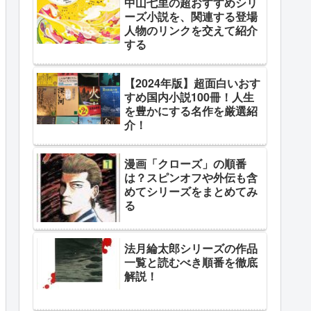
中山七里の超おすすめシリ
ーズ小説を、関連する登場
人物のリンクを交えて紹介
する
【2024年版】超面白いおす
すめ国内小説100冊！人生
を豊かにする名作を厳選紹
介！
漫画「クローズ」の順番
は？スピンオフや外伝も含
めてシリーズをまとめてみ
る
法月綸太郎シリーズの作品
一覧と読むべき順番を徹底
解説！