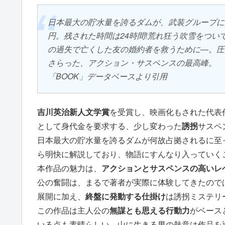
日本最大の貯水量を誇るダムが、武装グループに
円。残された時間は24時間!荒れ狂う吹雪をつ
の過失で亡くした友の婚約者を救うために―。圧
さらった、アクション・サスペンスの最高峰。
「BOOK」データベースより引用
吉川英治新人文学賞
を受賞し、映画化もされた代表
として身代金を要求する、少し変わった
誘拐
サスペ
日本最大の貯水量を誇るダムが何故占拠されるに至
ら明快に解説しており、物語にすんなり入っていく
本作品の魅力は、
アクションとサスペンスの高いレ
公の奮闘は、まるで著者が実際に体験してきたので
展開に加え、
終盤に発動する仕掛け
は誘拐ミステリ
この作品は主人公の
無謀とも思える行動力
がベース
いる点も素晴らしい。山に生きる男の熱意は作品を