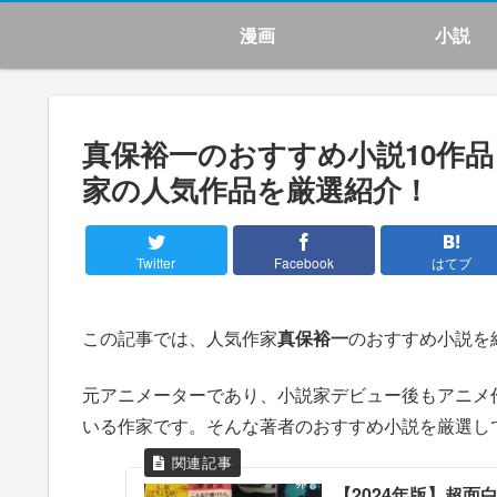
漫画
小説
真保裕一のおすすめ小説10作
家の人気作品を厳選紹介！
Twitter
Facebook
はてブ
この記事では、人気作家
真保裕一
のおすすめ小説を
元アニメーターであり、小説家デビュー後もアニメ
いる作家です。そんな著者のおすすめ小説を厳選し
【2024年版】超面