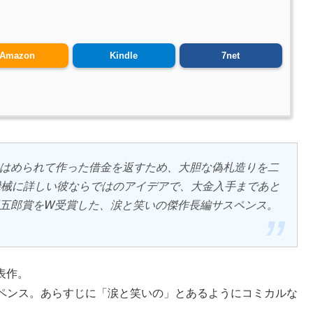
Amazon
Kindle
7net
はめられて作った借金を返すため、大胆な偽札造りを二
機械に詳しい彼ならではのアイデアで、大金入手まであと
五郎賞をW受賞した、涙と笑いの傑作長編サスペンス。
表作。
ペンス。あらすじに「涙と笑いの」とあるようにコミカルな
。