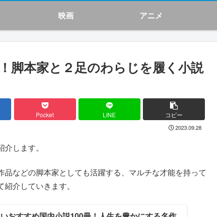
映画
アニメ
品！脚本家と２足のわらじを履く小説
Pocket
LINE
コピー
2023.09.28
紹介します。
作品などの脚本家としても活躍する、マルチな才能を持って
て紹介していきます。
白いおすすめ国内小説100冊！人生を豊かにする名作