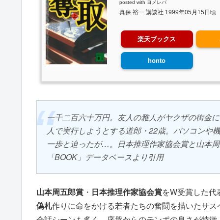
posted with
ヨメレバ
真保 裕一 講談社 1999年05月15日頃
楽天ブックス
honto
一千二百六十万円。友人の雅人がヤクザの街金に
人で実行しようとする道郎・22歳。パソコンや
一歩と迫ったが…。日本推理作家協会賞と山本周
「BOOK」データベースより引用
山本周五郎賞
・
日本推理作家協会賞
をW受賞した代
偽札
作りに命をかける若者たちの奮闘を描いたサス
会話シーンも多く、序盤からのテンポの良さが特徴