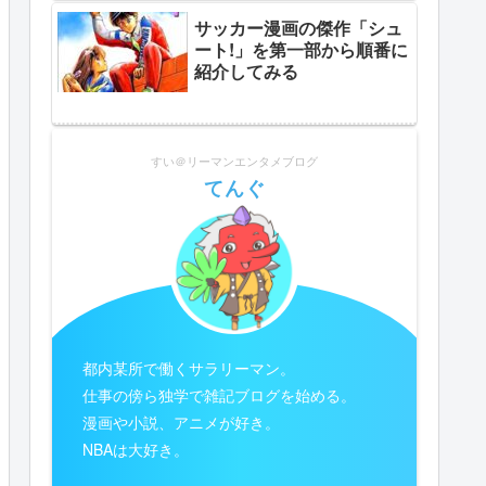
サッカー漫画の傑作「シュ
ート!」を第一部から順番に
紹介してみる
すい＠リーマンエンタメブログ
てんぐ
都内某所で働くサラリーマン。
仕事の傍ら独学で雑記ブログを始める。
漫画や小説、アニメが好き。
NBAは大好き。