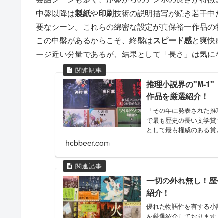
中盤以降は
製紙
や
印刷
技術の説明描写が続き若干中
要なシーン。これらの綿密な設定が真保裕一作品の
この中盤があるからこそ、終盤は
スピード感
と爽快
ージ近い分量であるが、結果として「長さ」は気に
推理小説界の"M-1
作品を厳選紹介！
「その年に発表された推
で最も歴史の長い文学賞
として最も権威のある賞と
hobbeer.com
一切の外れ無し！歴
紹介！
優れた物語性を有する小
を厳選紹介しております