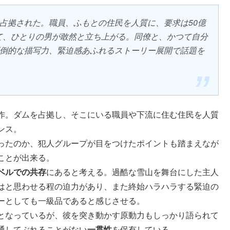
占拠された。職員、ふもとの住民を人質に、要求は50億
いて、ひとりの男が敢然と立ち上がる。同僚と、かつて自分
倒的な描写力、緊迫感あふれるストーリー展開で話題を
作。ダムを占拠し、そこにいる職員や下流に住む住民を人質
ンス。
ったのか、犯人グループが目をつけたポイントも踏まえなが
ことが出来る。
ベルでの共存
にあると考える。過酷な雪山を舞台にした主人
はと思わせる程の迫力があり、また終始ハラハラする緊迫の
ーとしても一級品であると感じさせる。
となっているが、彼を突き動かす原動力もしっかり語られて
通してぶれることがない
一貫性
を保有している。