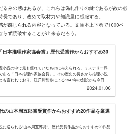
だるみの感はあるが、これらは偽札作りの鍵であるが故の必
特長であり、改めて取材力や知識量に感服する。
感が感じられる内容となっている。文庫本上下巻で1000ペ
ならず読破することが出来るだろう。
"「日本推理作家協会賞」歴代受賞作からおすすめ30
理小説の中で最も優れていたものに与えられる」ミステリー界
である「日本推理作家協会賞」。その歴史の長さから推理小説
も言われており、江戸川乱歩による1947年の創設から今日...
2024.01.06
代の山本周五郎賞受賞作からおすすめ20作品を厳選
説に送られる”山本周五郎賞”、歴代受賞作品からおすすめ20作品
。