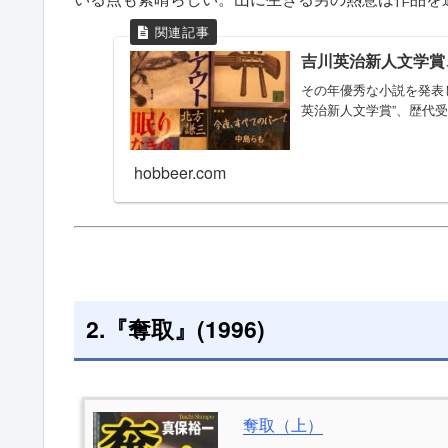
吉川英治新人文学賞
その年優秀な小説を発表
英治新人文学賞”、歴代
hobbeer.com
2.『奪取』(1996)
奪取（上）