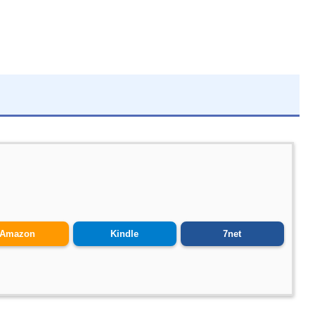
Amazon
Kindle
7net