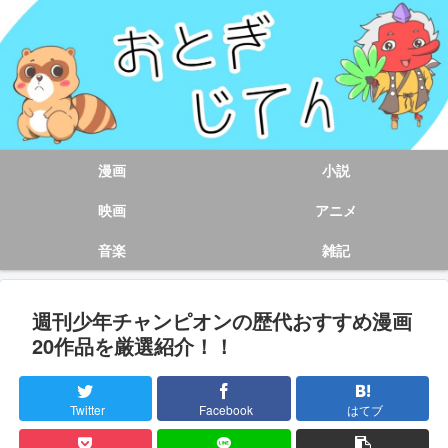
漫画
小説
映画
アニメ
音楽
雑記
週刊少年チャンピオンの歴代おすすめ漫画
20作品を厳選紹介！！
Twitter
Facebook
はてブ