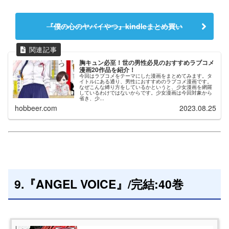
『僕の心のヤバイやつ』kindleまとめ買い
胸キュン必至！世の男性必見のおすすめラブコメ
漫画20作品を紹介！
今回はラブコメをテーマにした漫画をまとめてみます。タ
イトルにある通り、男性におすすめのラブコメ漫画です。
なぜこんな縛り方をしているかというと、少女漫画を網羅
しているわけではないからです。少女漫画は今回対象から
省き、少...
hobbeer.com
2023.08.25
9.『ANGEL VOICE』/完結:40巻