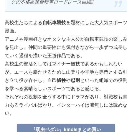
クの本格高校自転車ロードレース巨編!!
高校生たちによる
自転車競技
を題材にした大人気スポーツ
漫画。
アニメや漫画好きなオタクな主人公が自転車競技の楽しみ
を見出し、仲間の重要性にも気付きながら一歩ずつ成長し
ていく過程を描いた王道作品である。
高校生の部活としてはマイナー競技であるかもしれない
が、エースを勝たせるために山登りや平地を専門とする引
き立て役が存在し、
自己犠牲
や
忍耐
といった組織での役割
を学べる素晴らしいスポーツであると感じる。
それぞれの役割を全うする中にドラマがあり、対戦校も魅
力あるライバルばかり。インターハイは涙無しには読めな
い。
『弱虫ペダル』kindleまとめ買い