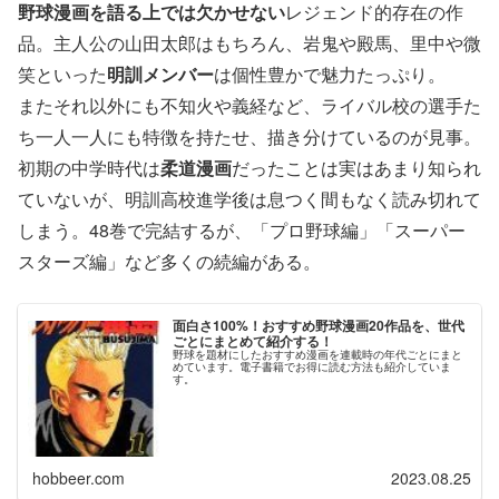
野球漫画を語る上では欠かせない
レジェンド的存在の作
品。主人公の山田太郎はもちろん、岩鬼や殿馬、里中や微
笑といった
明訓メンバー
は個性豊かで魅力たっぷり。
またそれ以外にも不知火や義経など、ライバル校の選手た
ち一人一人にも特徴を持たせ、描き分けているのが見事。
初期の中学時代は
柔道漫画
だったことは実はあまり知られ
ていないが、明訓高校進学後は息つく間もなく読み切れて
しまう。48巻で完結するが、「プロ野球編」「スーパー
スターズ編」など多くの続編がある。
面白さ100%！おすすめ野球漫画20作品を、世代
ごとにまとめて紹介する！
野球を題材にしたおすすめ漫画を連載時の年代ごとにまと
めています。電子書籍でお得に読む方法も紹介していま
す。
hobbeer.com
2023.08.25