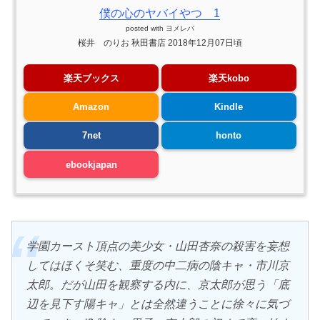
僕の心のヤバイやつ 1
posted with
ヨメレバ
桜井 のりお 秋田書店 2018年12月07日頃
楽天ブックス
楽天kobo
Amazon
Kindle
7net
honto
ebookjapan
学園カースト頂点の美少女・山田杏奈の殺害を妄想
してはほくそ笑む、重度の中二病の陰キャ・市川京
太郎。だが山田を観察する内に、京太郎が思う「底
辺を見下す陽キャ」とは全然違うことに徐々に気づ