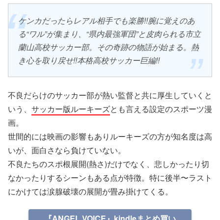
ケンカだったらレアル相手でも楽勝!!腕に覚えのあ
る“ワル”が集まり、“県内最強軍団”と皮肉られる市立
蘭山高校サッカー部。その奇跡の物語が始まる。熱
き心を取り戻せ!!本格高校サッカー巨編!!
不良だらけのサッカー部が熱い監督と共に厚生していくと
いう、
サッカー版ルーキーズ
とも言える設定のスポーツ漫
画。
世間的には映画の影響もありルーキーズの方が知名度は高
いが、面白さなら負けていない。
不良たちのスポ根展開(熱さ)だけでなく、悲しかったり切
なかったりするシーンもある点が特徴。特に後半〜ラスト
にかけては涙腺破壊の展開が畳み掛けてくる。
『ANGEL VOICE』kindleまとめ買い