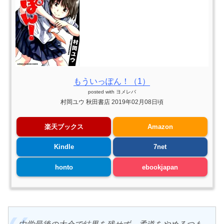
もういっぽん！（1）
posted with
ヨメレバ
村岡ユウ 秋田書店 2019年02月08日頃
楽天ブックス
Amazon
Kindle
7net
honto
ebookjapan
中学最後の大会で結果を残せず、柔道をやめるつも