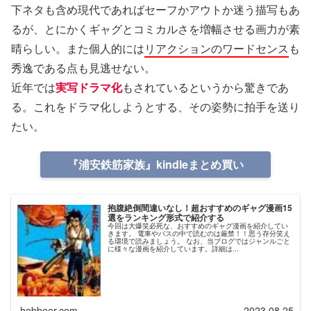
下ネタも含め現代であればセーフかアウトか迷う描写もあ
るが、とにかくギャグとコミカルさを増幅させる画力が素
晴らしい。また個人的には
リアクションのワードセンス
も
秀逸である点も見逃せない。
近年では
実写ドラマ化
もされているというから驚きであ
る。これをドラマ化しようとする、その姿勢に拍手を送り
たい。
『浦安鉄筋家族』kindleまとめ買い
抱腹絶倒間違いなし！超おすすめのギャグ漫画15
選をランキング形式で紹介する
今回は大爆笑必死な、おすすめのギャグ漫画を紹介してい
きます。 電車やバスの中で読むのは厳禁！！思う存分笑え
る環境で読みましょう。 なお、当ブログではジャンルごと
に様々な漫画を紹介しています。詳細は...
hobbeer.com
2023.08.25