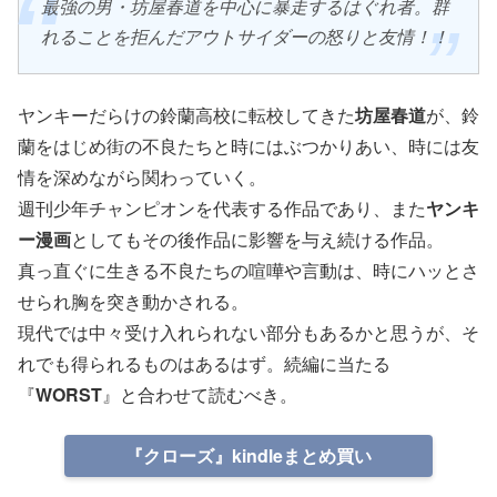
最強の男・坊屋春道を中心に暴走するはぐれ者。群
れることを拒んだアウトサイダーの怒りと友情！！
ヤンキーだらけの鈴蘭高校に転校してきた
坊屋春道
が、鈴
蘭をはじめ街の不良たちと時にはぶつかりあい、時には友
情を深めながら関わっていく。
週刊少年チャンピオンを代表する作品であり、また
ヤンキ
ー漫画
としてもその後作品に影響を与え続ける作品。
真っ直ぐに生きる不良たちの喧嘩や言動は、時にハッとさ
せられ胸を突き動かされる。
現代では中々受け入れられない部分もあるかと思うが、そ
れでも得られるものはあるはず。続編に当たる
『
WORST
』と合わせて読むべき。
『クローズ』kindleまとめ買い