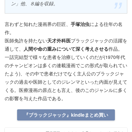
ン」他、８編を収録。
言わずと知れた漫画界の巨匠、
手塚治虫
による往年の名
作。
医師免許を持たない
天才外科医
ブラックジャックの活躍を
通して、
人間や命の重みについて深く考えさせる
作品。
一話完結型で様々な患者を治療していくのだが(1970年代
のチャンピオンは多くの連載漫画でこの形式が取られてい
たよう)、その中で患者だけでなく主人公のブラックジャ
ックの過去や医師としてのジレンマといった内面が見えて
くる。医療漫画の原点とも言え、後のこのジャンルに多く
の影響を与えた作品である。
『ブラックジャック』kindleまとめ買い