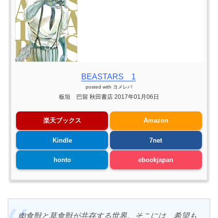
BEASTARS 1
posted with
ヨメレバ
板垣 巴留 秋田書店 2017年01月06日
楽天ブックス
Amazon
Kindle
7net
honto
ebookjapan
肉食獣と草食獣が共存する世界。そこには、希望も