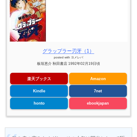
グラップラー刃牙（1）
posted with
ヨメレバ
板垣恵介 秋田書店 1992年02月19日頃
楽天ブックス
Amazon
Kindle
7net
honto
ebookjapan