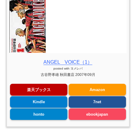
ANGEL VOICE（1）
posted with
ヨメレバ
古谷野孝雄 秋田書店 2007年09月
楽天ブックス
Amazon
Kindle
7net
honto
ebookjapan