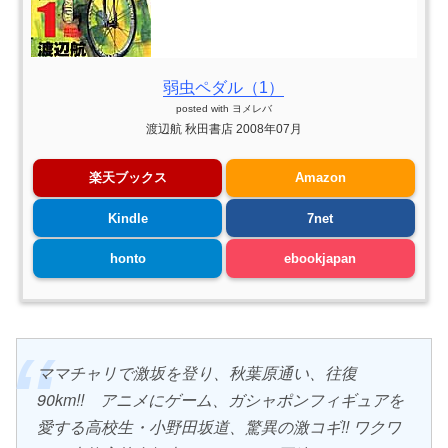
弱虫ペダル（1）
posted with
ヨメレバ
渡辺航 秋田書店 2008年07月
楽天ブックス
Amazon
Kindle
7net
honto
ebookjapan
ママチャリで激坂を登り、秋葉原通い、往復
90km!! アニメにゲーム、ガシャポンフィギュアを
愛する高校生・小野田坂道、驚異の激コギ!! ワクワ