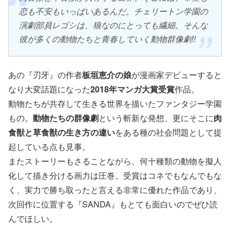
恋も不安もいっぱいあるんだ。チェリートン学園の
演劇部員レゴシは、狼なのにとっても繊細。そんな
彼が多くの動物たちと青春していく動物群像劇!!
あの『刃牙』の作者
板垣恵介の娘
が漫画家デビューすると
なり大変話題になった
2018年マンガ大賞受賞
作品。
動物たちが共存して生きる世界を描いたファンタジー学園
もの。
動物たちの群像劇
という斬新な発想、更にそこに
肉
食獣と草食獣の生き方の違い
をある種の社会問題として提
起している点も見事。
またストーリーもさることながら、何十種類の動物を擬人
化して描き分ける画力は圧巻。受賞はコネでもなんでもな
く、実力で勝ち取ったと言える非常に優れた作品であり、
次回作に位置する『SANDA』もとても面白いのでぜひ読
んでほしい。