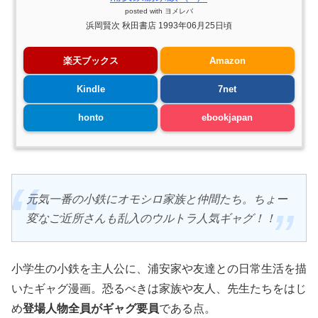
posted with
ヨメレバ
浜岡賢次 秋田書店 1993年06月25日頃
楽天ブックス
Amazon
Kindle
7net
honto
ebookjapan
元気一番の小鉄にオモシロ家族と仲間たち。ちょー
変なご近所さんも乱入のウルトラ人気ギャグ！！
小学生の小鉄を主人公に、浦安家や友達との日常生活を描
いたギャグ漫画。恐るべきは家族や友人、先生たちをはじ
め
登場人物全員がギャグ要員
である点。