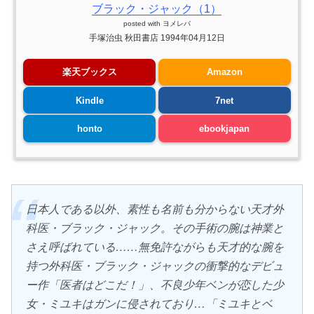
ブラック・ジャック（1）
posted with
ヨメレバ
手塚治虫 秋田書店 1994年04月12日
楽天ブックス
Amazon
Kindle
7net
honto
ebookjapan
日本人である以外、素性も名前も分からない天才外
科医・ブラック・ジャック。その手術の腕は神業と
さえ呼ばれている……無免許ながらも天才的な腕を
持つ外科医・ブラック・ジャックの衝撃的なデビュ
ー作「医者はどこだ！」、不良少年ベンが恋した少
女・ミユキはガンに侵されており…「ミユキとベ