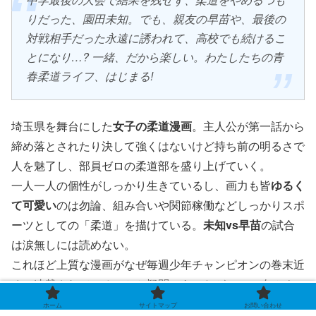
りだった、園田未知。でも、親友の早苗や、最後の
対戦相手だった永遠に誘われて、高校でも続けるこ
とになり…? 一緒、だから楽しい。わたしたちの青
春柔道ライフ、はじまる!
埼玉県を舞台にした
女子の柔道漫画
。主人公が第一話から
締め落とされたり決して強くはないけど持ち前の明るさで
人を魅了し、部員ゼロの柔道部を盛り上げていく。
一人一人の個性がしっかり生きているし、画力も皆
ゆるく
て可愛い
のは勿論、組み合いや関節稼働などしっかりスポ
ーツとしての「柔道」を描けている。
未知vs早苗
の試合
は涙無しには読めない。
これほど上質な漫画がなぜ毎週少年チャンピオンの巻末近
くに連載されているのかと疑問であったが、2018年から5
年間弱の連載後、現在は『僕ヤバ』同様「
マンガクロス
」
ホーム
サイトマップ
お問い合わせ