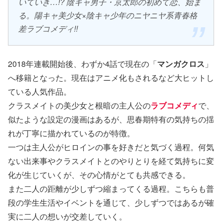
いていき…!? 陰キャ男子・京太郎の初めて恋、始ま
る。陽キャ美少女×陰キャ少年のニヤニヤ系青春格
差ラブコメディ!!
2018年連載開始後、わずか4話で現在の「
マンガクロス
」
へ移籍となった。現在はアニメ化もされるなど大ヒットし
ている人気作品。
クラスメイトの美少女と根暗の主人公の
ラブコメディ
で、
似たような設定の漫画はあるが、思春期特有の気持ちの揺
れが丁寧に描かれているのが特徴。
一つは主人公がヒロインの事を好きだと気づく過程。何気
ない出来事やクラスメイトとのやりとりを経て気持ちに変
化が生じていくが、その心情がとても共感できる。
また二人の距離が少しずつ縮まってくる過程。こちらも普
段の学生生活やイベントを通じて、少しずつではあるが確
実に二人の想いが交差していく。