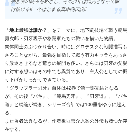
強き者の高みをめざし、その少年は閃光となって駆
け抜ける!! 今はじまる真格闘伝説!!
「
地上最強は誰か？
」をテーマに、地下闘技場で戦う範馬
勇次郎・刃牙親子や格闘家たちの戦いを描いた物語。
肉体同士のぶつかり合い、時にはグロテスクな戦闘描写も
さることながら、最強を目指して戦う有力キャラをあっさ
り敗退させるなど驚きの展開も多い。さらには刃牙の父親
に対する想いはその中でも異質であり、主人公としての掘
り下げがしっかりできている。
『グラップラー刃牙』自体は42巻で第一部完結となる
が、その後『バキ』、『範馬刃牙』、『刃牙道』、『バキ
道』と続編が続き、シリーズ合計では100冊をゆうに超え
る。
また著者は異なるが、作者板垣恵介原案の外伝も幾つか存
在する。